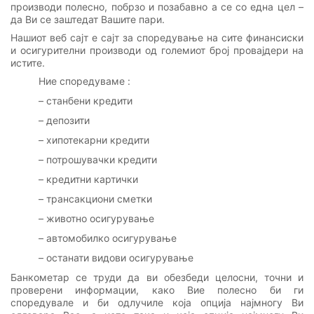
производи полесно, побрзо и позабавно а се со една цел –
да Ви се заштедат Вашите пари.
Нашиот веб сајт е сајт за споредување на сите финансиски
и осигурителни производи од големиот број провајдери на
истите.
Ние споредуваме :
– станбени кредити
– депозити
– хипотекарни кредити
– потрошувачки кредити
– кредитни картички
– трансакциони сметки
– животно осигурување
– автомобилко осигурување
– останати видови осигурување
Банкометар се труди да ви обезбеди целосни, точни и
проверени информации, како Вие полесно би ги
споредувале и би одлучиле која опција најмногу Ви