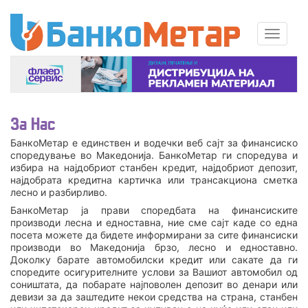
За Нас
БанкоМетар е единствен и водечки веб сајт за финансиско
споредување во Македонија. БанкоМетар ги споредува и
избира на најдобриот станбен кредит, најдобриот депозит,
најдобрата кредитна картичка или трансакциона сметка
лесно и разбирливо.
БанкоМетар ја прави споредбата на финансиските
производи лесна и едноставна, ние сме сајт каде со една
посета можете да бидете информирани за сите финансиски
производи во Македонија брзо, лесно и едноставно.
Доколку барате автомобилски кредит или сакатe да ги
споредите осигурителните услови за Вашиот автомобил од
соништата, да побарате најповолен депозит во денари или
девизи за да заштедите некои средства на страна, станбен