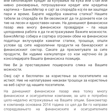
или хипотекарен кредит за купување на куќа или стан или
нивно реновирање, потрошувачки кредит или кредитна
картичка – БанкоМетар е сајт за споредба кој ќе ви заштеди
пари и време. Барате најдобра каматна стапка? Нашите
табели за споредба ќе Ви овозможат да ги дознаете кои се
тие на лесен и едноставен начин. На денешниот финансиски
пазар има многу финансиски провајдери – па наша
целодневна работа е да ги истражуваме Важите можности.
БанкоМетар собира и сортира огромен обем на финансиски
податоци вклучувајќи каматни стапки, трошоци, општи
услови од сите најразлични продукти на банкарскиот и
финансискиот сектор. Сакате да пресметувате за сите
продукти, Ви нудиме калкулатори со кои најточно ќе ја
консолидирате Вашата финансиска позиција.
Ние Ви ја преставуваме пошироката слика на Вашите
можности.
Овој сајт е бесплатен за користење за посетителите на
истиот. Ние не наплатуваме никакви трошоци за користење
на веб сајтот од нашите посетители.
На денешниот финансиски пазар има толку многу
финансиски и осигурителни компании, за што е потребно
цело-неделно истражување на Вашите опции. Банкометар
е компанија основана 2014 година со цел да Ви го направи
споредувањето на финансиските и осигурителните