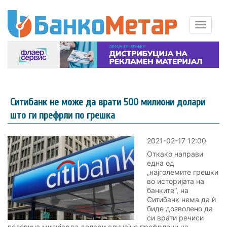
Ситибанк не може да врати 500 милиони долари
што ги префрли по грешка
2021-02-17 12:00
Откако направи
една од
„најголемите грешки
во историјата на
банките“, на
Ситибанк нема да ѝ
биде дозволено да
си врати речиси
половина милијарда долари случајно префрлени на