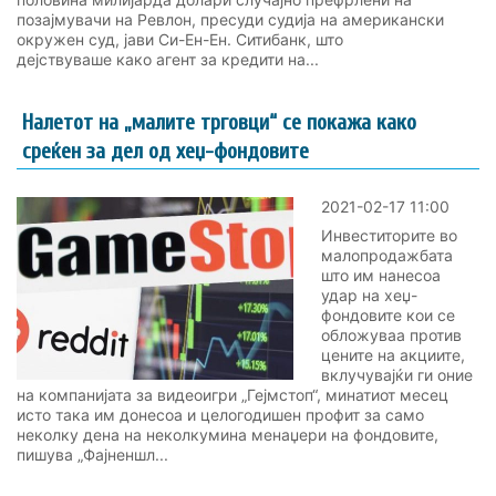
позајмувачи на Ревлон, пресуди судија на американски
окружен суд, јави Си-Ен-Ен. Ситибанк, што
дејствуваше како агент за кредити на...
Налетот на „малите трговци“ се покажа како
среќен за дел од хеџ-фондовите
2021-02-17 11:00
Инвеститорите во
малопродажбата
што им нанесоа
удар на хеџ-
фондовите кои се
обложуваа против
цените на акциите,
вклучувајќи ги оние
на компанијата за видеоигри „Гејмстоп“, минатиот месец
исто така им донесоа и целогодишен профит за само
неколку дена на неколкумина менаџери на фондовите,
пишува „Фајненшл...