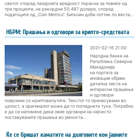
светот според пазарната вредност порасна за повеќе од
три проценти, на рекордни 50,487 долари, според
податоците од „Coin Metrics“. Биткоин доби поттик по веста...
НБРМ: Прашања и одговори за крипто-средствата
2021-02-16 21:00
Народна банка на
Република Северна
Македонија
на портата за
иновации објави
детална листа на
интересни прашања
и одговори
поврзани со криптовалутите. Текстот го пренесуваме во
целост, а оригиналот може да го погледнете тука. Потребно
е да се напомене дека овие одговори на најчесто
поставуваните прашања во јавноста...
Ќе се бришат каматите на долговите кон јавните