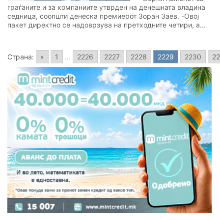
граѓаните и за компаниите утврден на денешната владина
седница, соопшти денеска премиерот Зоран Заев. -Овој
пакет директно се надоврзува на претходните четири, а...
Страна:
«
1
...
2226
2227
2228
2229
2230
22