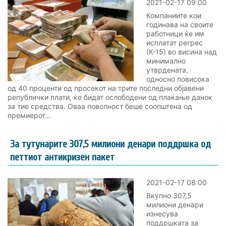
2021-02-17 09:00
Компаниите кои
годинава на своите
работници ќе им
исплатат регрес
(К-15) во висина над
минимално
утврдената,
односно повисока
од 40 проценти од просекот на трите последни објавени
републички плати, ќе бидат ослободени од плаќање данок
за тие средства. Оваа поволност беше соопштена од
премиерот...
За тутунарите 307,5 милиони денари поддршка од
петтиот антикризен пакет
2021-02-17 08:00
Вкупно 307,5
милиони денари
изнесува
поддршката за