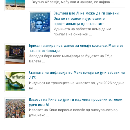
– Вкупно 42 земји, меѓу кои и нашата, се најдоа …
Вештини што AI не може да ги замени:
Ова ќе ги одвои најуспешните
професионалци од останатите
Иднината на работата нема да им
припаѓа на оние кои …
Брисел планира нов данок за онлајн коцкање, Малта се
закани со блокада
Западот бара нови милијарди за буџетот на ЕУ, а
Валета …
Стапката на инфлација во Македонија во јули забави на
2,3%
Индексот на трошоците на животот во јули 2026 година
во …
Извозот на Кина во јули ги надмина проценките, голем
удел има AI
Извозот на Кина порасна повеќе од очекуваното во
јули, иако …