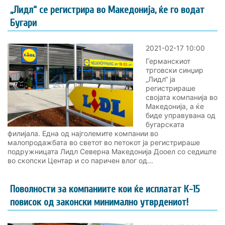
„Лидл“ се регистрира во Македонија, ќе го водат
Бугари
2021-02-17 10:00
Германскиот
трговски синџир
„Лидл“ ја
регистрираше
својата компанија во
Македонија, а ќе
биде управувана од
бугарската
филијала. Една од најголемите компании во
малопродажбата во светот во петокот ја регистрираше
подружницата Лидл Cеверна Македонија Дооел со седиште
во скопски Центар и со паричен влог од...
Поволности за компаниите кои ќе исплатат К-15
повисок од законски минимално утврдениот!