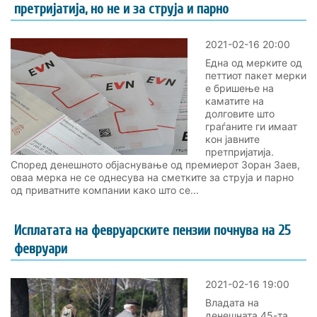
претријатија, но не и за струја и парно
2021-02-16 20:00
Една од мерките од
петтиот пакет мерки
е бришење на
каматите на
долговите што
граѓаните ги имаат
кон јавните
претпријатија.
Според денешното објаснување од премиерот Зоран Заев,
оваа мерка не се однесува на сметките за струја и парно
од приватните компании како што се...
Исплатата на февруарските пензии почнува на 25
февруари
2021-02-16 19:00
Владата на
денешната 45-та