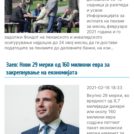
седница ја разгледа
и усвои
Информацијата за
исплата на пензии
за месец февруари
2021 година и го
задолжи Фондот на пензиското и инвалидското
осигурување најдоцна до 24 овој месец да ги достави
податоците за пензиите до деловните банки, на кои...
Заев: Нови 29 мерки од 160 милиони евра за
закрепнување на економијата
2021-02-16 18:33
Вкупно 29 мерки, во
вредност од 9,7
милијарди денари
или околу 160
милиони евра
содржи петтиот
пакет економски
мерки наменет за