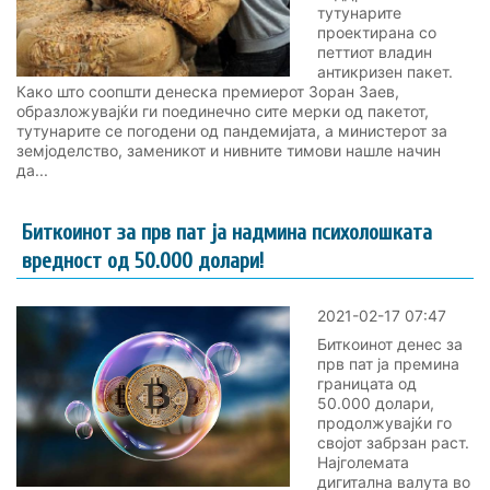
тутунарите
проектирана со
петтиот владин
антикризен пакет.
Како што соопшти денеска премиерот Зоран Заев,
образложувајќи ги поединечно сите мерки од пакетот,
тутунарите се погодени од пандемијата, а министерот за
земјоделство, заменикот и нивните тимови нашле начин
да...
Биткоинот за прв пат ја надмина психолошката
вредност од 50.000 долари!
2021-02-17 07:47
Биткоинот денес за
прв пат ја премина
границата од
50.000 долари,
продолжувајќи го
својот забрзан раст.
Најголемата
дигитална валута во