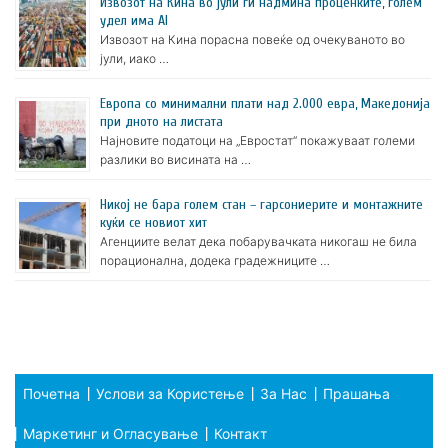
Извозот на Кина во јули ги надмина проценките, голем
удел има AI
Извозот на Кина порасна повеќе од очекуваното во
јули, иако …
Европа со минимални плати над 2.000 евра, Македонија
при дното на листата
Најновите податоци на „Евростат“ покажуваат големи
разлики во висината на …
Никој не бара голем стан – гарсониерите и монтажните
куќи се новиот хит
Агенциите велат дека побарувачката никогаш не била
порационална, додека градежниците …
Почетна
Услови за Користење
За Нас
Прашања
Маркетинг и Огласување
Контакт