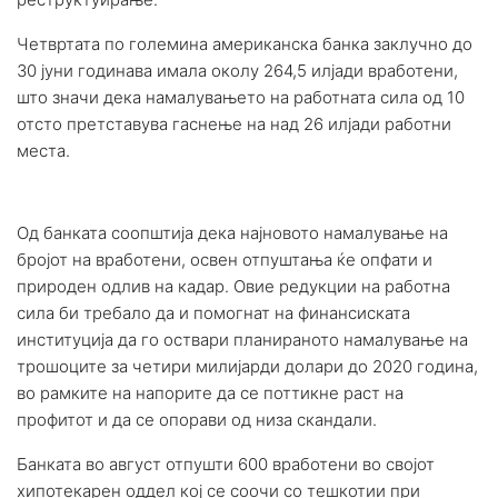
Четвртата по големина американска банка заклучно до
30 јуни годинава имала околу 264,5 илјади вработени,
што значи дека намалувањето на работната сила од 10
отсто претставува гаснење на над 26 илјади работни
места.
Од банката соопштија дека најновото намалување на
бројот на вработени, освен отпуштања ќе опфати и
природен одлив на кадар. Овие редукции на работна
сила би требало да и помогнат на финансиската
институција да го оствари планираното намалување на
трошоците за четири милијарди долари до 2020 година,
во рамките на напорите да се поттикне раст на
профитот и да се опорави од низа скандали.
Банката во август отпушти 600 вработени во својот
хипотекарен оддел кој се соочи со тешкотии при