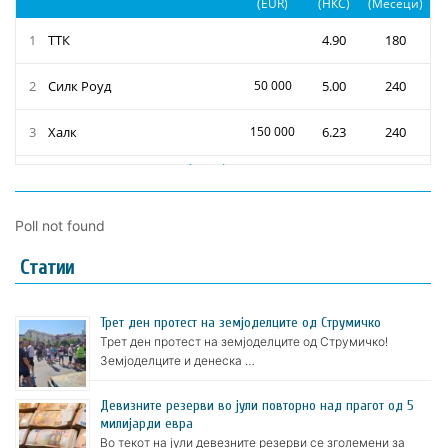
Poll not found
Статии
Трет ден протест на земјоделците од Струмичко
Трет ден протест на земјоделците од Струмичко!
Земјоделците и денеска …
Девизните резерви во јули повторно над прагот од 5
милијарди евра
Во текот на јули девезните резерви се зголемени за