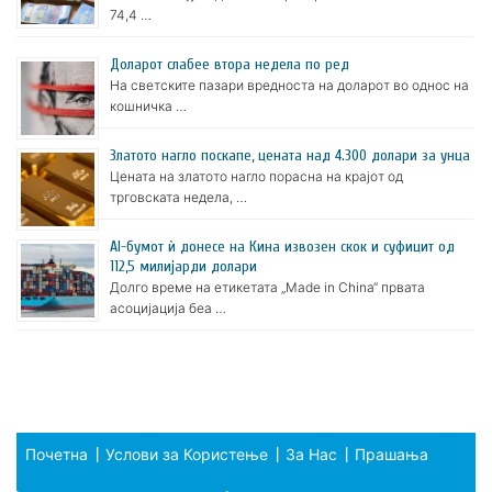
74,4 …
Доларот слабее втора недела по ред
На светските пазари вредноста на доларот во однос на
кошничка …
Златото нагло поскапе, цената над 4.300 долари за унца
Цената на златото нагло порасна на крајот од
трговската недела, …
AI-бумот ѝ донесе на Кина извозен скок и суфицит од
112,5 милијарди долари
Долго време на етикетата „Made in China“ првата
асоцијација беа …
Почетна
Услови за Користење
За Нас
Прашања