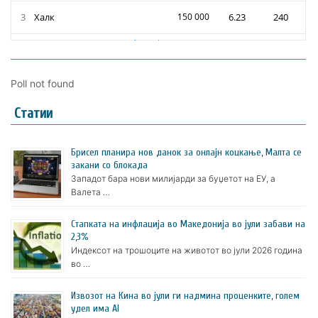
Poll not found
Статии
Брисел планира нов данок за онлајн коцкање, Малта се
закани со блокада
Западот бара нови милијарди за буџетот на ЕУ, а
Валета …
Стапката на инфлација во Македонија во јули забави на
2,3%
Индексот на трошоците на животот во јули 2026 година
во …
Извозот на Кина во јули ги надмина проценките, голем
удел има AI