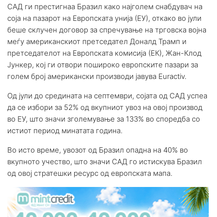
САД ги престигнаа Бразил како најголем снабдувач на
соја на пазарот на Европската унија (ЕУ), откако во јули
беше склучен договор за спречување на трговска војна
меѓу американскиот претседател Доналд Трамп и
претседателот на Европската комисија (ЕК), Жан-Клод
Јункер, кој ги отвори пошироко европските пазари за
голем број американски производи јавува Euractiv.
Од јули до средината на септември, сојата од САД успеа
да се избори за 52% од вкупниот увоз на овој производ
во ЕУ, што значи зголемување за 133% во споредба со
истиот период минатата година.
Во исто време, увозот од Бразил опадна на 40% во
вкупното учество, што значи САД го истискува Бразил
од овој стратешки ресурс од европската мапа.