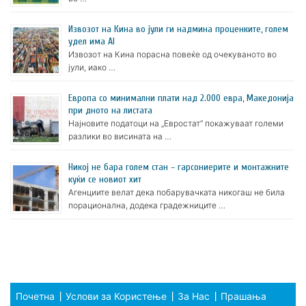
Извозот на Кина во јули ги надмина проценките, голем
удел има AI
Извозот на Кина порасна повеќе од очекуваното во
јули, иако …
Европа со минимални плати над 2.000 евра, Македонија
при дното на листата
Најновите податоци на „Евростат“ покажуваат големи
разлики во висината на …
Никој не бара голем стан – гарсониерите и монтажните
куќи се новиот хит
Агенциите велат дека побарувачката никогаш не била
порационална, додека градежниците …
Почетна
Услови за Користење
За Нас
Прашања