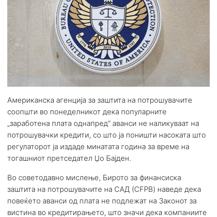
Американска агенција за заштита на потрошувачите
соопшти во понеделникот дека популарните
„заработена плата однапред“ аванси не наликуваат на
потрошувачки кредити, со што ја поништи насоката што
регулаторот ја издаде минатата година за време на
тогашниот претседател Џо Бајден.
Во советодавно мислење, Бирото за финансиска
заштита на потрошувачите на САД (CFPB) наведе дека
повеќето аванси од плата не подлежат на Законот за
вистина во кредитирањето, што значи дека компаниите