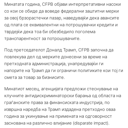
Минатата година, CFPB објави интерпретативни насоки
со кои се обиде да воведе федерални заштитни мерки
за овој брзорастечки пазар, наведувајќи дека авансите
од плата се еквивалентни на потрошувачки кредити и
тврдејќи дека тоа би обезбедило поголема
транспарентност за потрошувачите.
Под претседателот Доналд Трамп, CFPB започна да
повлекува дел од мерките донесени за време на
претходната администрација, унапредувајќи ги
напорите на Трамп да ги ограничи политиките кои тој ги
смета за товар за бизнисите.
Минатиот месец, агенцијата предложи стеснување на
клучните антидискриминаторски барања од областа на
граѓанските права за финансиската индустрија, по
извршна наредба на Трамп издадена претходно оваа
година за укинување на примената на одговорност
заснована на различно влијание (disparate impact).