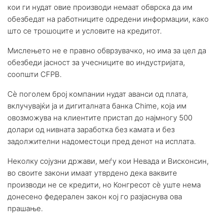
кои ги нудат овие производи немаат обврска да им
обезбедат на работниците одредени информации, како
што се трошоците и условите на кредитот.
Мислењето не е правно обврзувачко, но има за цел да
обезбеди јасност за учесниците во индустријата,
соопшти CFPB.
Сè поголем број компании нудат аванси од плата,
вклучувајќи ја и дигиталната банка Chime, која им
овозможува на клиентите пристап до најмногу 500
долари од нивната заработка без камата и без
задолжителни надоместоци пред денот на исплата.
Неколку сојузни држави, меѓу кои Невада и Висконсин,
во своите закони имаат утврдено дека ваквите
производи не се кредити, но Конгресот сè уште нема
донесено федерален закон кој го разјаснува ова
прашање.