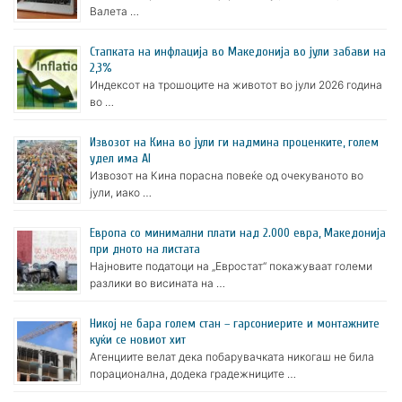
Валета …
Стапката на инфлација во Македонија во јули забави на
2,3%
Индексот на трошоците на животот во јули 2026 година
во …
Извозот на Кина во јули ги надмина проценките, голем
удел има AI
Извозот на Кина порасна повеќе од очекуваното во
јули, иако …
Европа со минимални плати над 2.000 евра, Македонија
при дното на листата
Најновите податоци на „Евростат“ покажуваат големи
разлики во висината на …
Никој не бара голем стан – гарсониерите и монтажните
куќи се новиот хит
Агенциите велат дека побарувачката никогаш не била
порационална, додека градежниците …