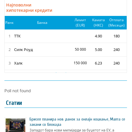
Poll not found
Статии
Брисел планира нов данок за онлајн коцкање, Малта се
закани со блокада
Западот бара нови милијарди за буџетот на ЕУ, а