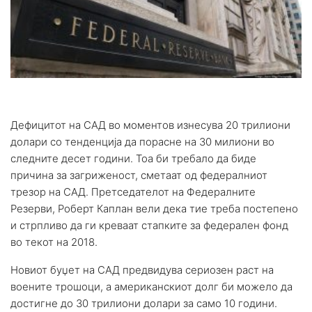
Дефицитот на САД во моментов изнесува 20 трилиони
долари со тенденција да порасне на 30 милиони во
следните десет години. Тоа би требало да биде
причина за загриженост, сметаат од федералниот
трезор на САД. Претседателот на Федералните
Резерви, Роберт Каплан вели дека тие треба постепено
и стрпливо да ги креваат стапките за федерален фонд
во текот на 2018.
Новиот буџет на САД предвидува сериозен раст на
воените трошоци, а американскиот долг би можело да
достигне до 30 трилиони долари за само 10 години.