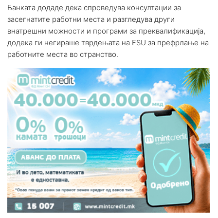
Банката додаде дека спроведува консултации за
засегнатите работни места и разгледува други
внатрешни можности и програми за преквалификација,
додека ги негираше тврдењата на FSU за префрлање на
работните места во странство.