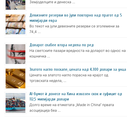
Земјоделците и денеска …
Девизните резерви во јули повторно над прагот од 5
милијарди евра
Во текот на јули девезните резерви се зголемени за
74,4 …
Доларот слабее втора недела по ред
На светските пазари вредноста на доларот во однос на
кошничка …
Златото нагло поскапе, цената над 4.300 долари за унца
Цената на златото нагло порасна на крајот од
трговската недела, …
AI-бумот ѝ донесе на Кина извозен скок и суфицит од
112,5 милијарди долари
Долго време на етикетата „Made in China“ првата
асоцијација беа …