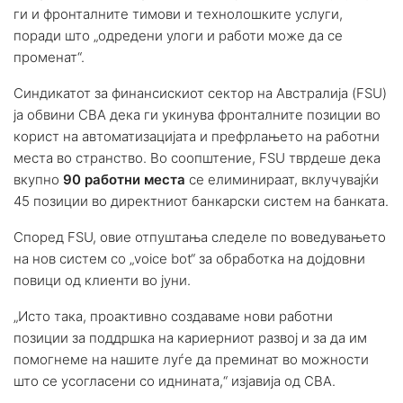
ги и фронталните тимови и технолошките услуги,
поради што „одредени улоги и работи може да се
променат“.
Синдикатот за финансискиот сектор на Австралија (FSU)
ја обвини CBA дека ги укинува фронталните позиции во
корист на автоматизацијата и префрлањето на работни
места во странство. Во соопштение, FSU тврдеше дека
вкупно
90 работни места
се елиминираат, вклучувајќи
45 позиции во директниот банкарски систем на банката.
Според FSU, овие отпуштања следеле по воведувањето
на нов систем со „voice bot“ за обработка на дојдовни
повици од клиенти во јуни.
„Исто така, проактивно создаваме нови работни
позиции за поддршка на кариерниот развој и за да им
помогнеме на нашите луѓе да преминат во можности
што се усогласени со иднината,“ изјавија од CBA.