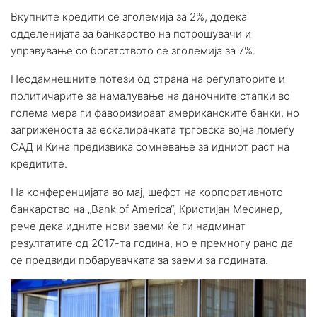
Вкупните кредити се зголемија за 2%, додека
одделенијата за банкарство на потрошувачи и
управување со богатството се зголемија за 7%.
Неодамнешните потези од страна на регулаторите и
политичарите за намалување на даночните стапки во
голема мера ги фаворизираат американските банки, но
загриженоста за ескалирачката трговска војна помеѓу
САД и Кина предизвика сомневање за идниот раст на
кредитите.
На конференцијата во мај, шефот на корпоративното
банкарство на „Bank of America“, Кристијан Месинер,
рече дека идните нови заеми ќе ги надминат
резултатите од 2017-та година, но е премногу рано да
се предвиди побарувачката за заеми за годината.