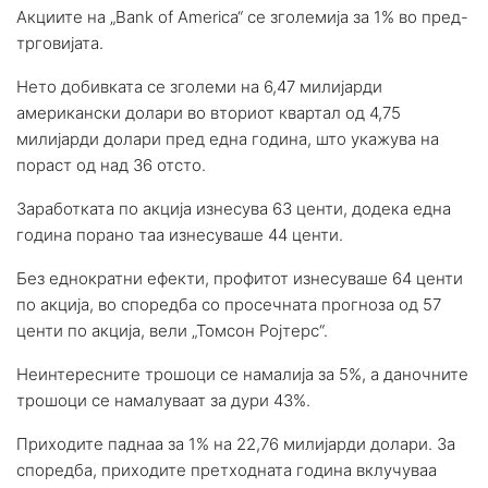
Акциите на „Bank of America“ се зголемија за 1% во пред-
трговијата.
Нето добивката се зголеми на 6,47 милијарди
американски долари во вториот квартал од 4,75
милијарди долари пред една година, што укажува на
пораст од над 36 отсто.
Заработката по акција изнесува 63 центи, додека една
година порано таа изнесуваше 44 центи.
Без еднократни ефекти, профитот изнесуваше 64 центи
по акција, во споредба со просечната прогноза од 57
центи по акција, вели „Томсон Ројтерс“.
Неинтересните трошоци се намалија за 5%, а даночните
трошоци се намалуваат за дури 43%.
Приходите паднаа за 1% на 22,76 милијарди долари. За
споредба, приходите претходната година вклучуваа