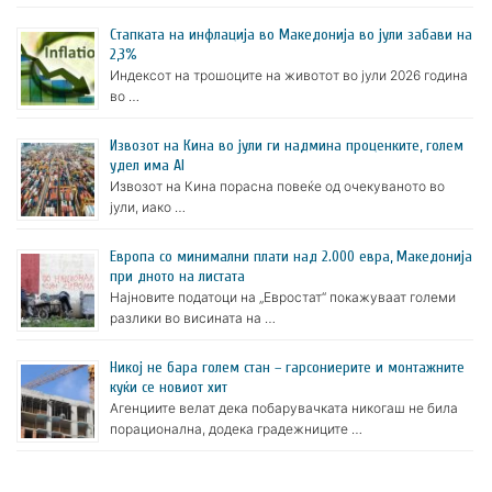
Стапката на инфлација во Македонија во јули забави на
2,3%
Индексот на трошоците на животот во јули 2026 година
во …
Извозот на Кина во јули ги надмина проценките, голем
удел има AI
Извозот на Кина порасна повеќе од очекуваното во
јули, иако …
Европа со минимални плати над 2.000 евра, Македонија
при дното на листата
Најновите податоци на „Евростат“ покажуваат големи
разлики во висината на …
Никој не бара голем стан – гарсониерите и монтажните
куќи се новиот хит
Агенциите велат дека побарувачката никогаш не била
порационална, додека градежниците …