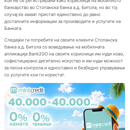
кои не се регистрирани како корисници на мобилното
банкарство во Стопанска банка а.д. Битола, но во тој
случај ќе имаат пристап единствено до јавно
достапните информации за производите и услугите на
Банката.
Следејќи ги потребите на своите клиенти Стопанска
банка а.д. Битола со воведување на мобилната
апликација Bank2GO на своите корисници им нуди ново,
софистицирано дигитално искуство и им нуди можност
за лесна контрола и едноставно и безбедно управување
со услугите кои ги користат.