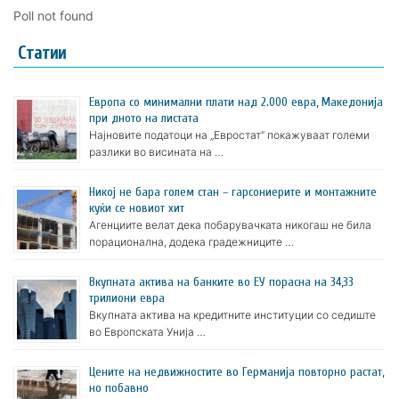
Poll not found
Статии
Европа со минимални плати над 2.000 евра, Македонија
при дното на листата
Најновите податоци на „Евростат“ покажуваат големи
разлики во висината на …
Никој не бара голем стан – гарсониерите и монтажните
куќи се новиот хит
Агенциите велат дека побарувачката никогаш не била
порационална, додека градежниците …
Вкупната актива на банките во ЕУ порасна на 34,33
трилиони евра
Вкупната актива на кредитните институции со седиште
во Европската Унија …
Цените на недвижностите во Германија повторно растат,
но побавно