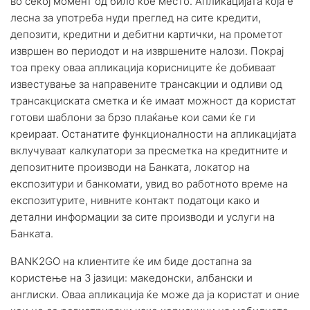
во секој момент од било кое место. Апликацијата која е
лесна за употреба нуди преглед на сите кредити,
депозити, кредитни и дебитни картички, на прометот
извршен во периодот и на извршените налози. Покрај
тоа преку оваа апликација корисниците ќе добиваат
известување за направените трансакции и одливи од
трансакциската сметка и ќе имаат можност да користат
готови шаблони за брзо плаќање кои сами ќе ги
креираат. Останатите функционалности на апликацијата
вклучуваат калкулатори за пресметка на кредитните и
депозитните производи на Банката, локатор на
експозитури и банкомати, увид во работното време на
експозитурите, нивните контакт податоци како и
детални информации за сите производи и услуги на
Банката.
BANK2GO на клиентите ќе им биде достапна за
користење на 3 јазици: македонски, албански и
англиски. Оваа апликација ќе може да ја користат и оние