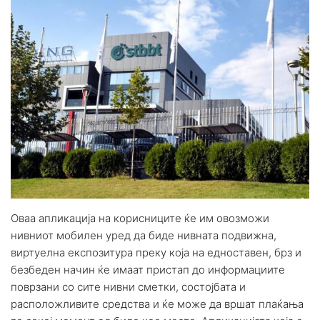
Оваа апликација на корисниците ќе им овозможи
нивниот мобилен уред да биде нивната подвижна,
виртуелна експозитура преку која на едноставен, брз и
безбеден начин ќе имаат пристап до информациите
поврзани со сите нивни сметки, состојбата и
расположливите средства и ќе може да вршат плаќања