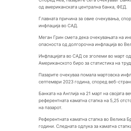
од американската централна банка, ФЕД.
Главната причина за овие очекувања, спор
инфлација во САД.
Меган Грин смета дека очекувањата на ин
опасноста од долгорочна инфлација во Вел
Инфлацијата во САД се зголеми во март од 
Американското биро за статистика на труд
Пазарите очекуваа помала мартовска инфлац
септември 2023 година, според веб-страни
Банката на Англија на 21 март на својата в
референтната каматна стапка на 5,25 отсто
на пазарот.
Референтната каматна стапка во Велика Бр
години. Следната одлука за каматна стапка