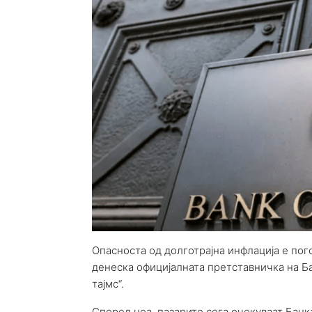
Опасноста од долготрајна инфлација е пог
денеска официјалната претставничка на Ба
тајмс“.
Според неа, пазарите сега очекуваат Банк