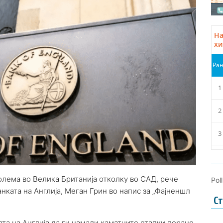
олема во Велика Британија отколку во САД, рече
Pol
нката на Англија, Меган Грин во напис за „Фајненшл
Ст
ата на Англија да ги намали каматните стапки порано