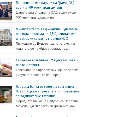
По поништените царини на Трамп, САД
вратија 100 милијарди долари
Царинската управа на САД врати околу
100 милијарди долари на …
Министерството за финансии: Буџетските
приходи пораснаа за 9,3%, капиталните
инвестиции со раст од речиси 40%
Приходите во Буџетот од почетокот на
годината се прибираат согласно …
Сè повеќе граѓани на ЕУ купуваат билети
преку интернет
Граѓаните на Европската Унија сè повеќе
купуваат билети за концерти, …
Народна банка со совет до граѓаните:
Пред патување проверете ги провизиите
за подигнување готовина
Народната банка на Република Северна
Македонија ги советува граѓаните кои …