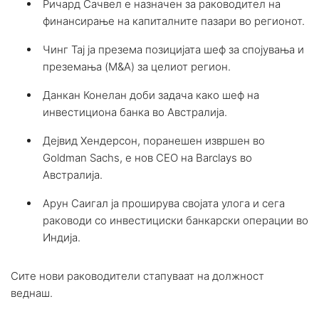
Ричард Сачвел е назначен за раководител на
финансирање на капиталните пазари во регионот.
Чинг Тај ја презема позицијата шеф за спојувања и
преземања (M&A) за целиот регион.
Данкан Конелан доби задача како шеф на
инвестициона банка во Австралија.
Дејвид Хендерсон, поранешен извршен во
Goldman Sachs, е нов CEO на Barclays во
Австралија.
Арун Саигал ја проширува својата улога и сега
раководи со инвестициски банкарски операции во
Индија.
Сите нови раководители стапуваат на должност
веднаш.