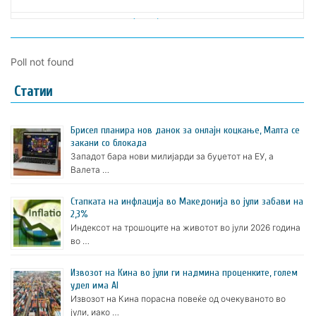
Poll not found
Статии
Брисел планира нов данок за онлајн коцкање, Малта се
закани со блокада
Западот бара нови милијарди за буџетот на ЕУ, а
Валета …
Стапката на инфлација во Македонија во јули забави на
2,3%
Индексот на трошоците на животот во јули 2026 година
во …
Извозот на Кина во јули ги надмина проценките, голем
удел има AI
Извозот на Кина порасна повеќе од очекуваното во
јули, иако …