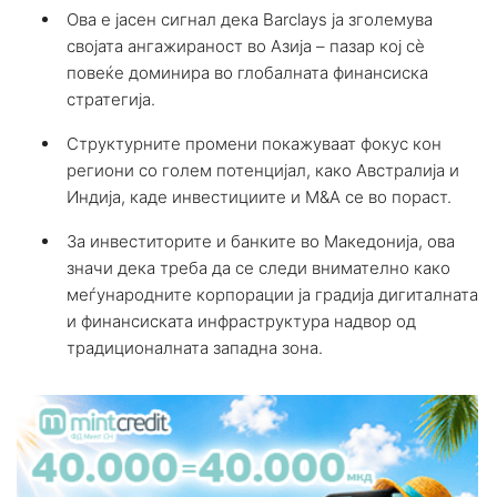
Ова е јасен сигнал дека Barclays ја зголемува
својата ангажираност во Азија – пазар кој сè
повеќе доминира во глобалната финансиска
стратегија.
Структурните промени покажуваат фокус кон
региони со голем потенцијал, како Австралија и
Индија, каде инвестициите и M&A се во пораст.
За инвеститорите и банките во Македонија, ова
значи дека треба да се следи внимателно како
меѓународните корпорации ја градија дигиталната
и финансиската инфраструктура надвор од
традиционалната западна зона.