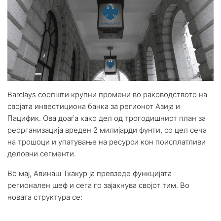
Barclays соопшти крупни промени во раководството на
својата инвестициона банка за регионот Азија и
Пацифик. Ова доаѓа како дел од трогодишниот план за
реорганизација вреден 2 милијарди фунти, со цел сеча
на трошоци и упатување на ресурси кон поисплатливи
деловни сегменти.
Во мај, Авинаш Тхакур ja превзеде функцијата
регионален шеф и сега го зајакнува својот тим. Во
новата структура се: