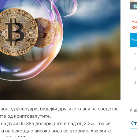
ивоа од февруари, бидејќи другите класи на средства
Pol
ите од криптовалутите.
Ст
на дури 65.385 долари, што е пад од 2,3%. Тоа се
ија на рекордно високо ниво во вторник. Азиските