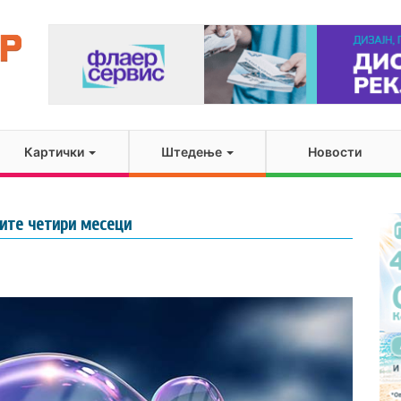
Картички
Штедење
Новости
ните четири месеци