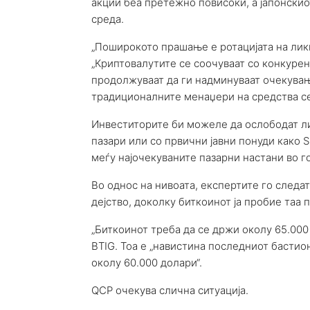
акции беа претежно повисоки, а јапонскио
среда.
„Поширокото прашање е ротацијата на ликв
„Криптовалутите се соочуваат со конкуренц
продолжуваат да ги надминуваат очекувањ
традиционалните менаџери на средства се
Инвеститорите би можеле да ослободат л
пазари или со првични јавни понуди како S
меѓу најочекуваните пазарни настани во г
Во однос на нивоата, експертите го следа
дејство, доколку биткоинот ја пробие таа
„Биткоинот треба да се држи околу 65.000
BTIG. Тоа е „навистина последниот басти
околу 60.000 долари“.
QCP очекува слична ситуација.