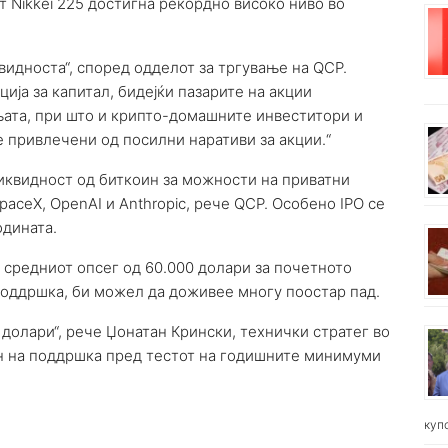
т Nikkei 225 достигна рекордно високо ниво во
идноста“, според одделот за тргување на QCP.
ија за капитал, бидејќи пазарите на акции
ата, при што и крипто-домашните инвеститори и
 привлечени од посилни наративи за акции.“
иквидност од биткоин за можности на приватни
paceX, OpenAI и Anthropic, рече QCP. Особено IPO се
одината.
т средниот опсег од 60.000 долари за почетното
 поддршка, би можел да доживее многу поостар пад.
 долари“, рече Џонатан Крински, технички стратег во
он на поддршка пред тестот на годишните минимуми
куп