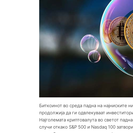
Биткоинот во среда падна на најниските н
продолжија да ги одвлекуваат инвеститор
Најголемата криптовалута во светот падна 
случи откако S&P 500 и Nasdaq 100 затвор