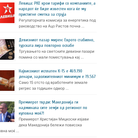
Левица: РКЕ крои тарифи со компаниите, а
народот ќе биде известен кога ќе му
пристигне сметка за струја
Регулаторната комисија за енергетика под
раководство на Ацо Ристов почна …
Девизниот пазар мирен: Еврото стабилно,
турската лира повторно ослабе
Тргувањето на светските девизни пазари
помина со мали поместувања кај …
Највисокиот исплатен К-15 е 469.190
денари, задолжителниот минимум е 19.567
Само 15 отсто од вработените земале
регрес за годишен одмор …
Премиерот тврди: Македонија ги
надминала сите земји од регионот по
куповна моќ?!
Премиерот Христијан Мицкоски изјави
дека Македонија бележи повисока
овна моќ …