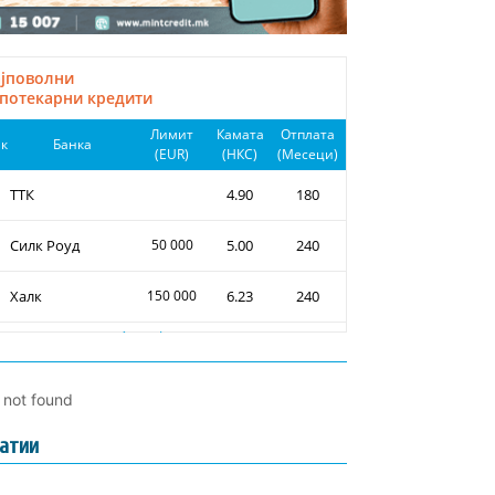
l not found
атии