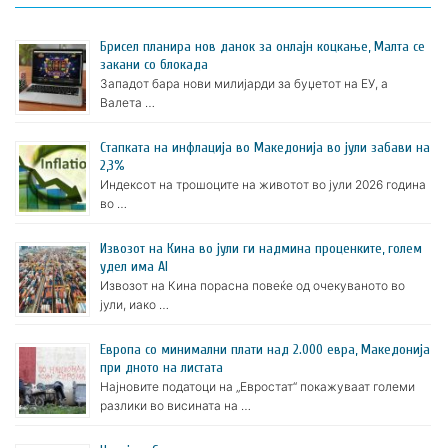
Брисел планира нов данок за онлајн коцкање, Малта се
закани со блокада
Западот бара нови милијарди за буџетот на ЕУ, а
Валета …
Стапката на инфлација во Македонија во јули забави на
2,3%
Индексот на трошоците на животот во јули 2026 година
во …
Извозот на Кина во јули ги надмина проценките, голем
удел има AI
Извозот на Кина порасна повеќе од очекуваното во
јули, иако …
Европа со минимални плати над 2.000 евра, Македонија
при дното на листата
Најновите податоци на „Евростат“ покажуваат големи
разлики во висината на …