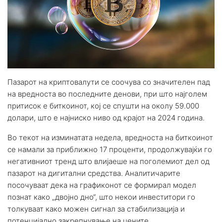
Пазарот на криптовалути се соочува со значителен пад
на вредноста во последните денови, при што најголем
притисок е биткоинот, кој се спушти на околу 59.000
долари, што е најниско ниво од крајот на 2024 година.
Во текот на изминатата недела, вредноста на биткоинот
се намали за приближно 17 проценти, продолжувајќи го
негативниот тренд што влијаеше на поголемиот дел од
пазарот на дигитални средства. Аналитичарите
посочуваат дека на графиконот се формирал модел
познат како „двојно дно“, што некои инвеститори го
толкуваат како можен сигнал за стабилизација и
потенцијално закрепнување на цените.