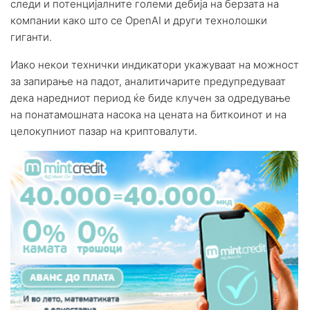
следи и потенцијалните големи дебија на берзата на
компании како што се OpenAI и други технолошки
гиганти.
Иако некои технички индикатори укажуваат на можност
за запирање на падот, аналитичарите предупредуваат
дека наредниот период ќе биде клучен за одредување
на понатамошната насока на цената на биткоинот и на
целокупниот пазар на криптовалути.