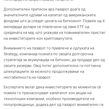
Дополнителен притисок врз пазарот доаѓа од
значителните одливи на капитал од американските
фондови што ја следат цената на биткоинот. Повеќе од 4
милијарди долари се повлечени од овие ETF од
средината на мај, што укажува на повнимателен пристап
на инвеститорите кон криптовалутите.
Вниманието на пазарот го привлече и одлуката на
Strategy, компанија позната по својата долгорочна
стратегија за акумулација на биткоин, да продаде дел од
своите резерви. Овој потег дополнително ги поттикна
шпекулациите за можното продолжување на
нестабилноста на пазарот.
Експертите велат дека инвеститорите во моментов сè
повеќе го пренасочуваат капиталот кон акции на
технолошки компании, особено производители на
полупроводници, додека дел од пазарот внимателно ги