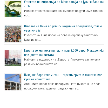
Стапката на инфлација во Македонија во јули забави на
2,3%
Индексот на трошоците на животот во јули 2026 година
во …
Извозот на Кина во јули ги надмина проценките, голем
удел има AI
Извозот на Кина порасна повеќе од очекуваното во
јули, иако …
Европа со минимални плати над 2.000 евра, Македонија
при дното на листата
Најновите податоци на „Евростат“ покажуваат големи
разлики во висината на …
Никој не бара голем стан – гарсониерите и монтажните
куќи се новиот хит
Агенциите велат дека побарувачката никогаш не била
порационална, додека градежниците …