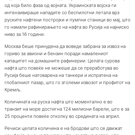
од која било фаза од војната. Украинската војска ги
интензивираше нападите со беспилотни летала врз
руските нафтени постројки и пумпни станици во мај, што
го намали рафинирањето на нафта во Русија на најниско
ниво за 16 години.
Москва беше принудена да воведе забрана за извоз на
гориво за авиони и бензин поради намалениот
капацитет на домашните рафинерии. Целата сурова
нафта што повеќе не можеше да се преработува во
Русија беше натоварена на танкери и испратена на
глобалниот пазар, што го зголеми извозот и профитот на
Кремљ.
Количината на руска нафта што моментално е во
транзит на море достигна 124 милиони барели, што е за
25 проценти повеќе отколку во средината на април.
Речиси целата количина е на бродови што се движат