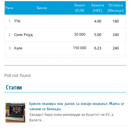
Poll not found
Статии
Брисел планира нов данок за онлајн коцкање, Малта се
закани со блокада
Западот бара нови милијарди за буџетот на ЕУ, а
Валета …