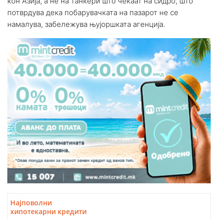
кон Азија, а не на танкери што чекаат на сидро, што
потврдува дека побарувачката на пазарот не се
намалува, забележува њујоршката агенција.