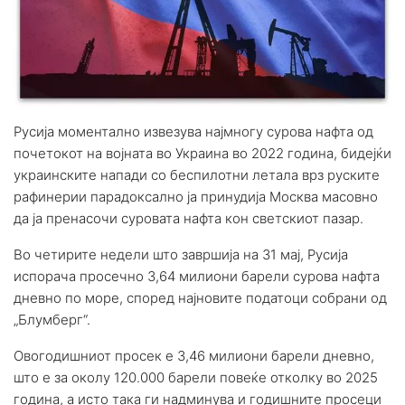
Русија моментално извезува најмногу сурова нафта од
почетокот на војната во Украина во 2022 година, бидејќи
украинските напади со беспилотни летала врз руските
рафинерии парадоксално ја принудија Москва масовно
да ја пренасочи суровата нафта кон светскиот пазар.
Во четирите недели што завршија на 31 мај, Русија
испорача просечно 3,64 милиони барели сурова нафта
дневно по море, според најновите податоци собрани од
„Блумберг“.
Овогодишниот просек е 3,46 милиони барели дневно,
што е за околу 120.000 барели повеќе отколку во 2025
година, а исто така ги надминува и годишните просеци