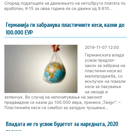
Според податоците за движењето на нето/бруто платата по
вработен, К-15 за оваа година ќе се движи од 9.610...
Германија ги забранува пластичните кеси, казни до
100.000 ЕУР
2019-11-07 12:00
Германската влада
усвои предлог-
закон за забрана на
пластични кеси во
малопродажба, со
исклучок на помали
кеси за пакување
на овошје и
зеленчук. Во случај на непочитување на законот
предвидени се казни до 100.000 евра, пренесе „Танјуг“. –
Пластичните кеси се симбол за залудно трошење...
Владата не го усвои буџетот за наредната, 2020