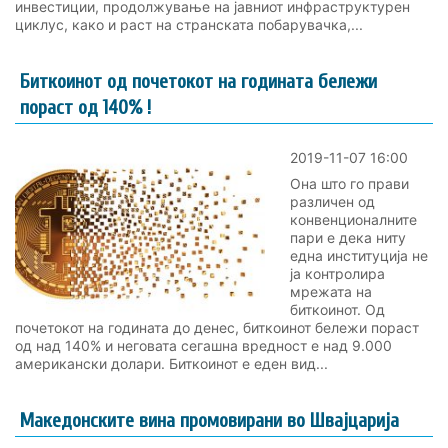
инвестиции, продолжување на јавниот инфраструктурен
циклус, како и раст на странската побарувачка,...
Биткоинот oд почетокот на годината бележи
пораст од 140% !
2019-11-07 16:00
Она што го прави
различен од
конвенционалните
пари е дека ниту
една институција не
ја контролира
мрежата на
биткоинот. Од
почетокот на годината до денес, биткоинот бележи пораст
од над 140% и неговата сегашна вредност е над 9.000
американски долари. Биткоинот е еден вид...
Македонските вина промовирани во Швајцарија