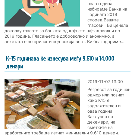
оваа година,
избираме Банка на
Годината 2019
според Вашите
гласови! Би ценеле
доколку гласате за банката од која сте најзадоволни во
2019 година. Гласањето е доброволно и анонимно, а
анкетата е во прилог и под секоја вест. Ви благодариме...
К-15 годинава ќе изнесува меѓу 9.610 и 14.000
денари
2019-11-07 13:00
Регресот за годишен
одмор или познат
како К15 е
задолжителен и
оваа година.
Заклучно со
декември, на
сметките на
вработените треба да легнат минимални 9.610 денари.