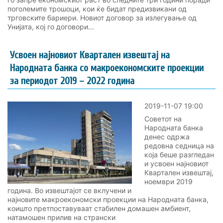
поголемите трошоци, кои ќе бидат предизвикани од
трговските бариери. Новиот договор за излегување од
Унијата, кој го договори...
Усвоен најновиот Квартален извештај на
Народната банка со макроекономските проекции
за периодот 2019 – 2022 година
2019-11-07 19:00
Советот на
Народната банка
денес одржа
редовна седница на
која беше разгледан
и усвоен најновиот
Квартален извештај,
ноември 2019
година. Во извештајот се вклучени и
најновите макроекономски проекции на Народната банка,
коишто претпоставуваат стабилен домашен амбиент,
натамошен прилив на странски