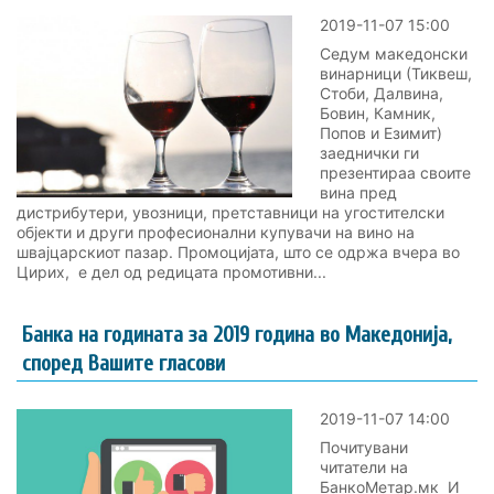
2019-11-07 15:00
Седум македонски
винарници (Тиквеш,
Стоби, Далвина,
Бовин, Камник,
Попов и Езимит)
заеднички ги
презентираа своите
вина пред
дистрибутери, увозници, претставници на угостителски
објекти и други професионални купувачи на вино на
швајцарскиот пазар. Промоцијата, што се одржа вчера во
Цирих, е дел од редицата промотивни...
Банка на годината за 2019 година во Македонија,
според Вашите гласови
2019-11-07 14:00
Почитувани
читатели на
БанкоМетар.мк И