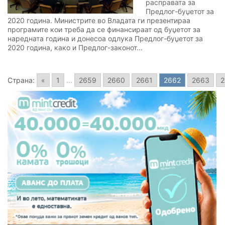
расправата за
Предлог-буџетот за
2020 година. Министрите во Владата ги презентираа
програмите кои треба да се финансираат од буџетот за
наредната година и донесоа одлука Предлог-буџетот за
2020 година, како и Предлог-законот...
Страна:
«
1
...
2659
2660
2661
2662
2663
2