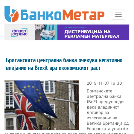
Британската централна банка очекува негативно
влијание на Brexit врз економскиот раст
2019-11-07 19:30
Британската
централна банка
(БоЕ) предупреди
дека владиниот
договор за
излегување на
Велика Британија од
Европската унија ќе
го запре економскиот раст во следните три години поради