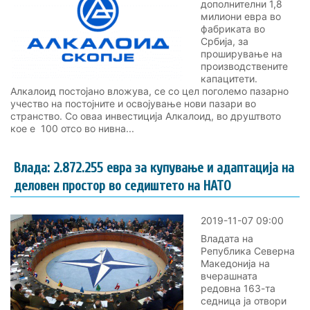
дополнителни 1,8
милиони евра во
фабриката во
Србија, за
проширување на
производствените
капацитети.
Алкалоид постојано вложува, се со цел поголемо пазарно
учество на постојните и освојување нови пазари во
странство. Со оваа инвестиција Алкалоид, во друштвото
кое е 100 отсо во нивна...
Влада: 2.872.255 евра за купување и адаптација на
деловен простор во седиштето на НАТО
2019-11-07 09:00
Владата на
Република Северна
Македонија на
вчерашната
редовна 163-та
седница ја отвори