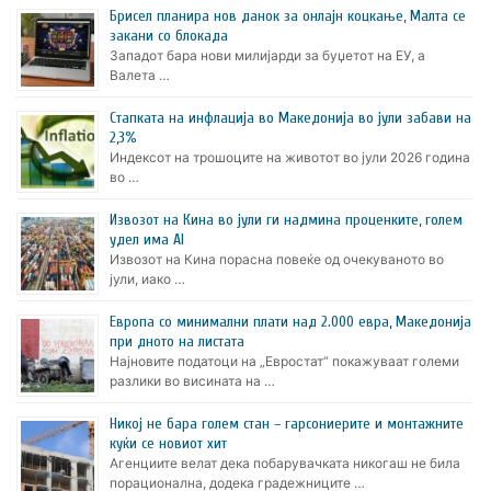
Брисел планира нов данок за онлајн коцкање, Малта се
закани со блокада
Западот бара нови милијарди за буџетот на ЕУ, а
Валета …
Стапката на инфлација во Македонија во јули забави на
2,3%
Индексот на трошоците на животот во јули 2026 година
во …
Извозот на Кина во јули ги надмина проценките, голем
удел има AI
Извозот на Кина порасна повеќе од очекуваното во
јули, иако …
Европа со минимални плати над 2.000 евра, Македонија
при дното на листата
Најновите податоци на „Евростат“ покажуваат големи
разлики во висината на …
Никој не бара голем стан – гарсониерите и монтажните
куќи се новиот хит
Агенциите велат дека побарувачката никогаш не била
порационална, додека градежниците …