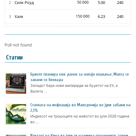
Poll not found
Статии
Брисел планира нов данок за онлајн коцкање, Малта се
закани со блокада
Западот бара нови милијарди за буџетот на ЕУ, а
Валета …
Стапката на инфлација во Македонија во јули забави на
2,3%
Индексот на трошоците на животот во јули 2026 година
во …
Извозот на Кина во јули ги надмина проценките, голем