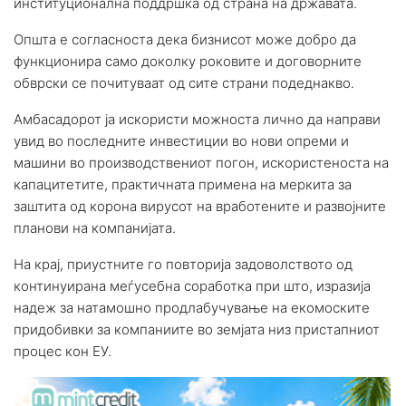
институционална поддршка од страна на државата.
Општа е согласноста дека бизнисот може добро да
функционира само доколку роковите и договорните
обврски се почитуваат од сите страни подеднакво.
Амбасадорот ја искористи можноста лично да направи
увид во последните инвестиции во нови опреми и
машини во производствениот погон, искористеноста на
капацитетите, практичната примена на меркита за
заштита од корона вирусот на вработените и развојните
планови на компанијата.
На крај, приустните го повторија задоволството од
континуирана меѓусебна соработка при што, изразија
надеж за натамошно продлабучување на екомоските
придобивки за компаниите во земјата низ пристапниот
процес кон ЕУ.