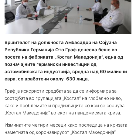
Вршителот на должноста Aмбасадор на Сојузна
Република Германија Ото Граф денеска беше во
посета на фабриката „Костал Македонија”, една од
позначајните германски инвестиции од
автомобилската индустрија, вредна над 60 милиони
евра, со вработени околу 630 лица.
Граф ја искористи средбата за да се информира за
состојбата во групацијата „Костал” на глобално ниво,
како и проблемите и предизвиците со кои се соочува
„Костал Македонија” во екот на пандемиската криза.
Изминатите четири месеци како последица на кризата
наметната од коронавирусот „Костал Македонија”