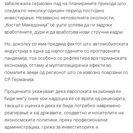
забележала сериозен пад на планираните приходи што
следеа по неколкугодишен период постојано
инвестирање. Независно неповолните околности,
„Костал Македонија” се уште успева да ги задржи
вработените, дури и да вработува нови стручни кадри.
Но, доколку се има предвид фактот што автомобилската
индустрија е една од најпогодените со прогласената
пандемија, тоа особено се рефлектира врз германската
економија, оттаму и мултиплицирачки ефекти во
помалите земји од регионот што се извозно поврзани со
СР Германија.
Проценките укажуваат дека европската екомонија ќе
биде меѓу оние кои најдоцна ќе се врати од рецесијата,
така што оценка е дека ќе биде потребно навремено
реагирање и кај државите, соодветно и носителите на
еконосмските политики, преку професионална
администрација, грижа за инвеститорите и