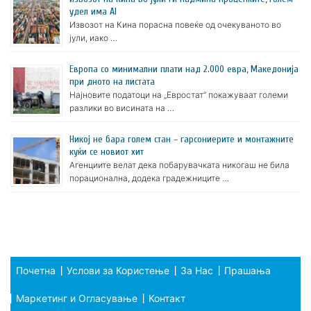
удел има AI
Извозот на Кина порасна повеќе од очекуваното во
јули, иако …
Европа со минимални плати над 2.000 евра, Македонија
при дното на листата
Најновите податоци на „Евростат“ покажуваат големи
разлики во висината на …
Никој не бара голем стан – гарсониерите и монтажните
куќи се новиот хит
Агенциите велат дека побарувачката никогаш не била
порационална, додека градежниците …
Почетна
Услови за Користење
За Нас
Прашања
Маркетинг и Огласување
Контакт