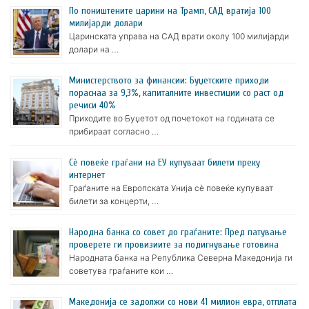
По поништените царини на Трамп, САД вратија 100
милијарди долари
Царинската управа на САД врати околу 100 милијарди
долари на …
Министерството за финансии: Буџетските приходи
пораснаа за 9,3%, капиталните инвестиции со раст од
речиси 40%
Приходите во Буџетот од почетокот на годината се
прибираат согласно …
Сè повеќе граѓани на ЕУ купуваат билети преку
интернет
Граѓаните на Европската Унија сè повеќе купуваат
билети за концерти, …
Народна банка со совет до граѓаните: Пред патување
проверете ги провизиите за подигнување готовина
Народната банка на Република Северна Македонија ги
советува граѓаните кои …
Македонија се задолжи со нови 41 милион евра, отплата