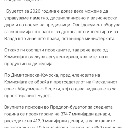
-Буџетот за 2026 година е доказ дека можеме да
управуваме паметно, дисциплинирано и визионерски,
дури и во време на предизвици. Овој документ зборува
за економија што расте, за држава што инвестира и за
Влада што знае што прави, потенцира министерката.
Откако ги соопшти проекциите, таа рече дека од
Комисијата очекува аргументирана, квалитетна и
продуктивна дискусија.
По Димитриеска-Кочоска, пред членовите на
Комисијата се обраќа и претседателот на Фискалниот
совет Абдулменаф Беџети, кој го дава видувањето за
проектираниот Буџет.
Вкупните приходи во Предлог-буџетот за следната
година се проектирани на 374,7 милијарди денари,
расходите на 413,9 милијарди денари, а капиталните
инвестиции на 40,5 милијарди денари или 650 милиони