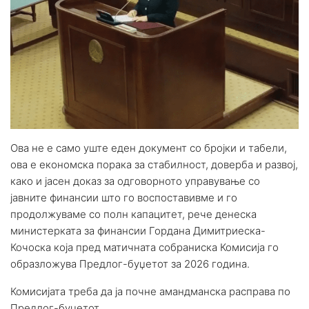
Ова не е само уште еден документ со бројки и табели,
ова е економска порака за стабилност, доверба и развој,
како и јасен доказ за одговорното управување со
јавните финансии што го воспоставивме и го
продолжуваме со полн капацитет, рече денеска
министерката за финансии Гордана Димитриеска-
Кочоска која пред матичната собраниска Комисија го
образложува Предлог-буџетот за 2026 година.
Комисијата треба да ја почне амандманска расправа по
Предлог-буџетот.