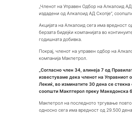
„Членот на Управен Одбор на Алкалоид АД 
издадени од Алкалоид АД Скопје“, соопшт
Акцијата на Алкалоид сега има вредност 
берзата бидејќи компанијата во континуит
годишната добивка.
Покрај, членот на управен одбор на Алкал
компанија Макпетрол.
„Согласно член 34, алинеја 7 од Правила
известуваме дека членот на Управниот 
Лекиќ, во изминатите 30 дена се стекна
соопшти Макптерол преку Македонска б
Макпетрол на последното тргување повторн
односно сега има вредност од 29.500 дена