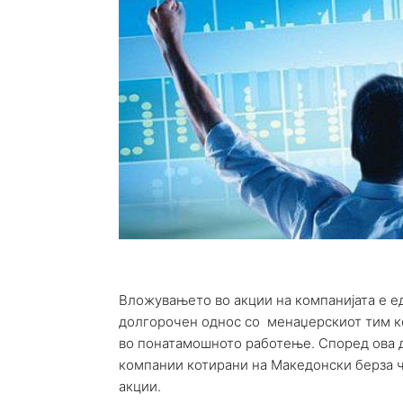
Вложувањето во акции на компанијата е ед
долгорочен однос со менаџерскиот тим ко
во понатамошното работење. Според ова 
компании котирани на Македонски берза ч
акции.