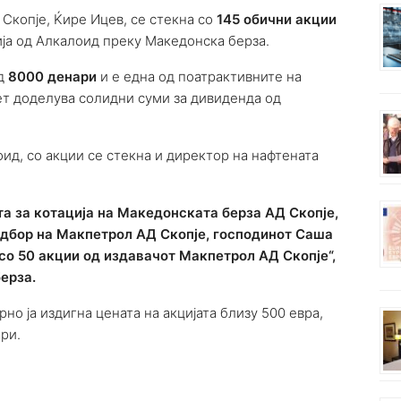
Скопје, Ќире Ицев, се стекна со
145 обични акции
ија од Алкалоид преку Македонска берза.
од
8000 денари
и е една од поатрактивните на
ет доделува солидни суми за дивиденда од
оид, со акции се стекна и директор на нафтената
та за котација на Македонската берза АД Скопје,
одбор на Макпетрол АД Скопје, господинот Саша
 со 50 акции од издавачот Макпетрол АД Скопје“,
ерза.
о ја издигна цената на акцијата близу 500 евра,
ри.