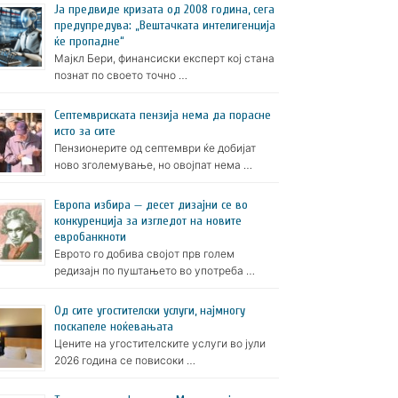
Ја предвиде кризата од 2008 година, сега
предупредува: „Вештачката интелигенција
ќе пропадне“
Мајкл Бери, финансиски експерт кој стана
познат по своето точно …
Септемвриската пензија нема да порасне
исто за сите
Пензионерите од септември ќе добијат
ново зголемување, но овојпат нема …
Европа избира — десет дизајни се во
конкуренција за изгледот на новите
евробанкноти
Еврото го добива својот прв голем
редизајн по пуштањето во употреба …
Oд сите угостителски услуги, најмногу
поскапеле ноќевањата
Цените на угостителските услуги во јули
2026 година се повисоки …