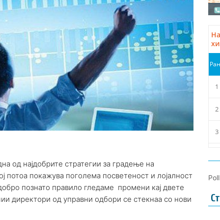
на од најдобрите стратегии за градење на
ј потоа покажува поголема посветеност и лојалност
Pol
добро познато правило гледаме промени кај двете
Ст
ии директори од управни одбори се стекнаа со нови