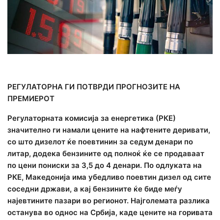
Македонија со најевтини горива од соседите
РЕГУЛАТОРНА ГИ ПОТВРДИ ПРОГНОЗИТЕ НА
ПРЕМИЕРОТ
Регулаторната комисија за енергетика (РКЕ)
значително ги намали цените на нафтените деривати,
со што дизелот ќе поевтинин за седум денари по
литар, додека бензините од полноќ ќе се продаваат
по цени пониски за 3,5 до 4 денари. По одлуката на
РКЕ, Македонија има убедливо поевтин дизел од сите
соседни држави, а кај бензините ќе биде меѓу
најевтините пазари во регионот. Најголемата разлика
останува во однос на Србија, каде цените на горивата