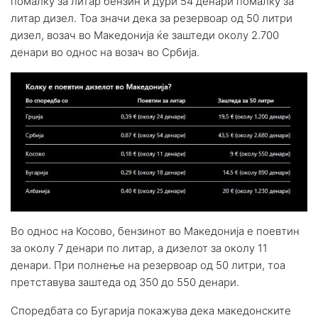
помалку за литар бензин и дури 54 денари помалку за
литар дизел. Тоа значи дека за резервоар од 50 литри
дизел, возач во Македонија ќе заштеди околу 2.700
денари во однос на возач во Србија.
Во однос на Косово, бензинот во Македонија е поевтин
за околу 7 денари по литар, а дизелот за околу 11
денари. При полнење на резервоар од 50 литри, тоа
претставува заштеда од 350 до 550 денари.
Споредбата со Бугарија покажува дека македонските