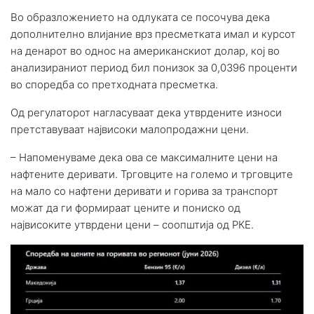
Во образложението на одлуката се посочува дека
дополнително влијание врз пресметката имал и курсот
на денарот во однос на американскиот долар, кој во
анализираниот период бил понизок за 0,0396 проценти
во споредба со претходната пресметка.
Од регулаторот нагласуваат дека утврдените износи
претставуваат највисоки малопродажни цени.
– Напоменуваме дека ова се максималните цени на
нафтените деривати. Трговците на големо и трговците
на мало со нафтени деривати и горива за транспорт
можат да ги формираат цените и пониско од
највисоките утврдени цени – соопштија од РКЕ.