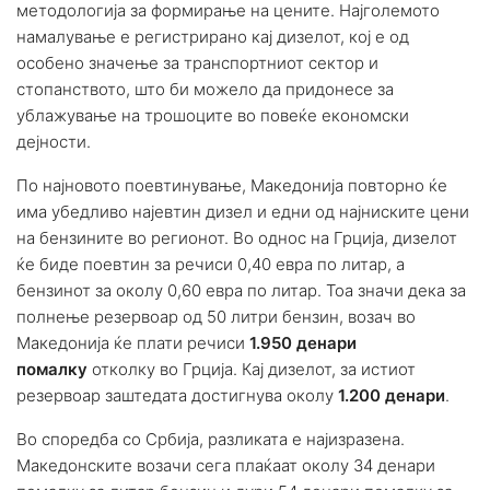
методологија за формирање на цените. Најголемото
намалување е регистрирано кај дизелот, кој е од
особено значење за транспортниот сектор и
стопанството, што би можело да придонесе за
ублажување на трошоците во повеќе економски
дејности.
По најновото поевтинување, Македонија повторно ќе
има убедливо најевтин дизел и едни од најниските цени
на бензините во регионот. Во однос на Грција, дизелот
ќе биде поевтин за речиси 0,40 евра по литар, а
бензинот за околу 0,60 евра по литар. Тоа значи дека за
полнење резервоар од 50 литри бензин, возач во
Македонија ќе плати речиси
1.950 денари
помалку
отколку во Грција. Кај дизелот, за истиот
резервоар заштедата достигнува околу
1.200 денари
.
Во споредба со Србија, разликата е најизразена.
Македонските возачи сега плаќаат околу 34 денари