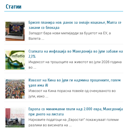
Статии
Брисел планира нов данок за онлајн коцкање, Малта се
закани со блокада
Западот бара нови милијарди за буџетот на ЕУ, а
Валета …
Стапката на инфлација во Македонија во јули забави на
2,3%
Индексот на трошоците на животот во јули 2026 година
во …
Извозот на Кина во јули ги надмина проценките, голем
удел има AI
Извозот на Кина порасна повеќе од очекуваното во
јули, иако …
Европа со минимални плати над 2.000 евра, Македонија
при дното на листата
Најновите податоци на „Евростат“ покажуваат големи
разлики во висината на …