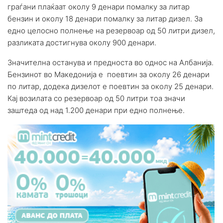
граѓани плаќаат околу 9 денари помалку за литар
бензин и околу 18 денари помалку за литар дизел. За
едно целосно полнење на резервоар од 50 литри дизел,
разликата достигнува околу 900 денари.
Значителна останува и предноста во однос на Албанија.
Бензинот во Македонија е поевтин за околу 26 денари
по литар, додека дизелот е поевтин за околу 25 денари.
Кај возилата со резервоар од 50 литри тоа значи
заштеда од над 1.200 денари при едно полнење.