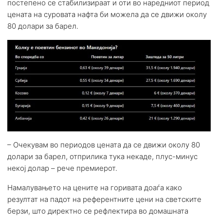
постепено се стабилизираат и оти во наредниот период
цената на суровата нафта би можела да се движи околу
80 долари за барел.
– Очекувам во периодов цената да се движи околу 80
долари за барел, отприлика тука некаде, плус-минус
некој долар – рече премиерот.
Намалувањето на цените на горивата доаѓа како
резултат на падот на референтните цени на светските
берзи, што директно се рефлектира во домашната