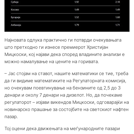
Најновата одлука практично ги потврди очекувањата
што претходно ги изнесе премиерот Христијан
Мицкоски, кој најави дека според владините анализи е
можно намалување на цените на горивата.
– Јас стојам на ставот, нашите математики се тие, треба
да ги видиме математиките на Регулаторната комисија,
но очекувам поевтинување на бензините од 2,5 до 3
денари и околу 7 денари на дизелот. Но, да почекаме
регулаторот – изјави викендов Мицкоски, одговарајќи на
новинарско прашање за состојбите на светскиот нафтен
пазар.
Тој оцени дека движењата на меѓународните пазари