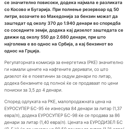
се значително повисоки, додека најмала е разликата
со Косово и Бугарија.
При полнење резервоар од 50
литри, возачите во Македонија за бензин можат да
заштедат од околу 370 до 1.940 денари во споредба
со соседните земји, додека кај дизелот заштедата се
движи од околу 550 до 2.680 денари, при што
најголема е во однос на Србија, а кај бензинот во
однос на Грција.
Регулаторната комисија за енергетика (РКЕ) значително
ги намали цените на нафтените деривати, со што
дизелот ќе е поевтинин за седум денари по литар,
додека бензините од полноќ ќе се продаваат по цени
пониски за 3,5 до 4 денари.
Според одлуката на РКЕ, малопродажната цена на
ЕУРОСУПЕР БС-95 ќе изнесува 84 денари за литар (1,37
евра/л), додека ЕУРОСУПЕР БС-98 ќе се продава за 86
денари за литар (1,40 евра/л). Цената на ЕУРОДИЗЕЛ БС