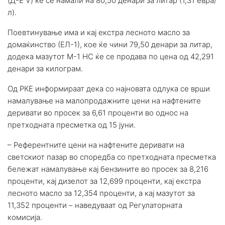
(Д-Е V) ќе се намали на 80,50 денари за литар (1,31 евра/
л).
Поевтинување има и кај екстра лесното масло за
домаќинство (ЕЛ-1), кое ќе чини 79,50 денари за литар,
додека мазутот М-1 НС ќе се продава по цена од 42,291
денари за килограм.
Од РКЕ информираат дека со најновата одлука се врши
намалување на малопродажните цени на нафтените
деривати во просек за 6,61 проценти во однос на
претходната пресметка од 15 јуни.
– Референтните цени на нафтените деривати на
светскиот пазар во споредба со претходната пресметка
бележат намалување кај бензините во просек за 8,216
проценти, кај дизелот за 12,699 проценти, кај екстра
лесното масло за 12,354 проценти, а кај мазутот за
11,352 проценти – наведуваат од Регулаторната
комисија.