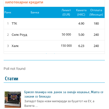
Poll not found
Статии
Брисел планира нов данок за онлајн коцкање, Малта се
закани со блокада
Западот бара нови милијарди за буџетот на ЕУ, а
Валета …