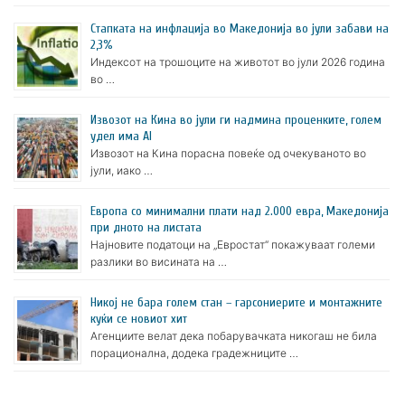
Стапката на инфлација во Македонија во јули забави на
2,3%
Индексот на трошоците на животот во јули 2026 година
во …
Извозот на Кина во јули ги надмина проценките, голем
удел има AI
Извозот на Кина порасна повеќе од очекуваното во
јули, иако …
Европа со минимални плати над 2.000 евра, Македонија
при дното на листата
Најновите податоци на „Евростат“ покажуваат големи
разлики во висината на …
Никој не бара голем стан – гарсониерите и монтажните
куќи се новиот хит
Агенциите велат дека побарувачката никогаш не била
порационална, додека градежниците …