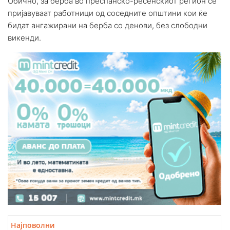
Обично, за берба во преспанско-ресенскиот регион се
пријавуваат работници од соседните општини кои ќе
бидат ангажирани на берба со денови, без слободни
викенди.