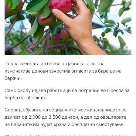
Почна сезоната на берба на јаболка, а со тоа
изминативе денови зачестија огласите за барање на
берачи.
Само околу илјада работници се потребни во Преспа за
берба на јаболката.
Според објавите на социјалните мрежи дневниците се
движат од 2.000 до 2.500 денари, а дел од овоштарите
на берачите им нудат храна и бесплатно сместување.