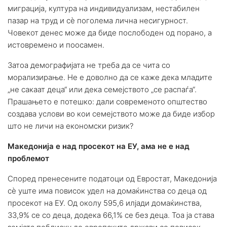
миграција, култура на индивидуализам, нестабилен
пазар на труд и сè поголема лична несигурност.
Човекот денес може да биде послободен од порано, а
истовремено и поосамен.
Затоа демографијата не треба да се чита со
морализирање. Не е доволно да се каже дека младите
„не сакаат деца“ или дека семејството „се распаѓа“.
Прашањето е потешко: дали современото општество
создава услови во кои семејството може да биде избор
што не личи на економски ризик?
Македонија е над просекот на ЕУ, ама не е над
проблемот
Според пренесените податоци од Евростат, Македонија
сè уште има повисок удел на домаќинства со деца од
просекот на ЕУ. Од околу 595,6 илјади домаќинства,
33,9% се со деца, додека 66,1% се без деца. Тоа ја става