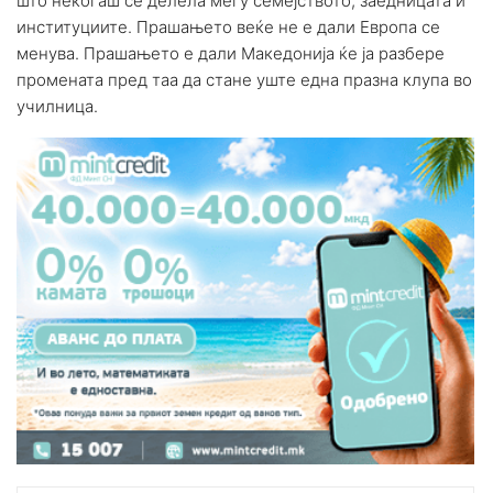
што некогаш се делела меѓу семејството, заедницата и
институциите. Прашањето веќе не е дали Европа се
менува. Прашањето е дали Македонија ќе ја разбере
промената пред таа да стане уште една празна клупа во
училница.