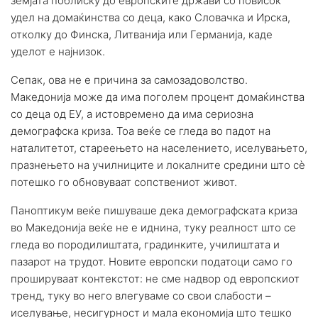
земјата поблиску до европските држави со повисок
удел на домаќинства со деца, како Словачка и Ирска,
отколку до Финска, Литванија или Германија, каде
уделот е најнизок.
Сепак, ова не е причина за самозадоволство.
Македонија може да има поголем процент домаќинства
со деца од ЕУ, а истовремено да има сериозна
демографска криза. Тоа веќе се гледа во падот на
наталитетот, стареењето на населението, иселувањето,
празнењето на училниците и локалните средини што сè
потешко го обновуваат сопствениот живот.
Паноптикум веќе пишуваше дека демографската криза
во Македонија веќе не е иднина, туку реалност што се
гледа во породилиштата, градинките, училиштата и
пазарот на трудот. Новите европски податоци само го
прошируваат контекстот: не сме надвор од европскиот
тренд, туку во него влегуваме со свои слабости –
иселување, несигурност и мала економија што тешко