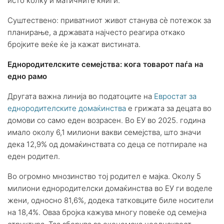
исто колку и матичните книги.
Суштествено: приватниот живот станува сè потежок за
планирање, а државата најчесто реагира откако
бројките веќе ќе ја кажат вистината.
Еднородителските семејства: кога товарот паѓа на
едно рамо
Другата важна линија во податоците на
Евростат за
еднородителските домаќинства
е грижата за децата во
домови со само еден возрасен. Во ЕУ во 2025. година
имало околу 6,1 милиони вакви семејства, што значи
дека 12,9% од домаќинствата со деца се потпирале на
еден родител.
Во огромно мнозинство тој родител е мајка. Околу 5
милиони еднородителски домаќинства во ЕУ ги воделе
жени, односно 81,6%, додека татковците биле носители
на 18,4%. Оваа бројка кажува многу повеќе од семејна