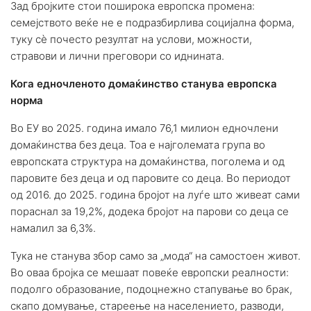
Зад бројките стои поширока европска промена:
семејството веќе не е подразбирлива социјална форма,
туку сè почесто резултат на услови, можности,
стравови и лични преговори со иднината.
Кога едночленото домаќинство станува европска
норма
Во ЕУ во 2025. година имало 76,1 милион едночлени
домаќинства без деца. Тоа е најголемата група во
европската структура на домаќинства, поголема и од
паровите без деца и од паровите со деца. Во периодот
од 2016. до 2025. година бројот на луѓе што живеат сами
пораснал за 19,2%, додека бројот на парови со деца се
намалил за 6,3%.
Тука не станува збор само за „мода“ на самостоен живот.
Во оваа бројка се мешаат повеќе европски реалности:
подолго образование, подоцнежно стапување во брак,
скапо домување, стареење на населението, разводи,