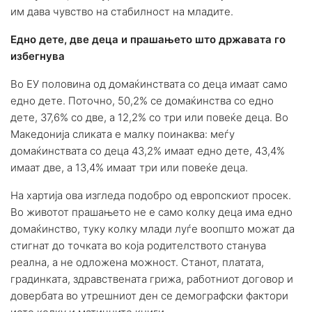
им дава чувство на стабилност на младите.
Едно дете, две деца и прашањето што државата го
избегнува
Во ЕУ половина од домаќинствата со деца имаат само
едно дете. Поточно, 50,2% се домаќинства со едно
дете, 37,6% со две, а 12,2% со три или повеќе деца. Во
Македонија сликата е малку поинаква: меѓу
домаќинствата со деца 43,2% имаат едно дете, 43,4%
имаат две, а 13,4% имаат три или повеќе деца.
На хартија ова изгледа подобро од европскиот просек.
Во животот прашањето не е само колку деца има едно
домаќинство, туку колку млади луѓе воопшто можат да
стигнат до точката во која родителството станува
реална, а не одложена можност. Станот, платата,
градинката, здравствената грижа, работниот договор и
довербата во утрешниот ден се демографски фактори