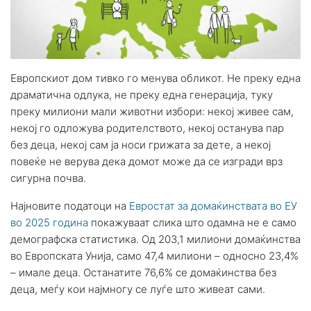
Европскиот дом тивко го менува обликот. Не преку една
драматична одлука, не преку една генерација, туку
преку милиони мали животни избори: некој живее сам,
некој го одложува родителството, некој останува пар
без деца, некој сам ја носи грижата за дете, а некој
повеќе не верува дека домот може да се изгради врз
сигурна почва.
Најновите податоци на
Евростат за домаќинствата во ЕУ
во 2025 година
покажуваат слика што одамна не е само
демографска статистика. Од 203,1 милиони домаќинства
во Европската Унија, само 47,4 милиони – односно 23,4%
– имале деца. Останатите 76,6% се домаќинства без
деца, меѓу кои најмногу се луѓе што живеат сами.