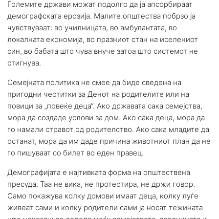
Големите држави можат подолго да ја апсорбираат
демографската ерозија. Малите општества побрзо ја
чувствуваат: во училницата, во амбулантата, во
локалната економија, во празниот стан на иселениот
син, во бабата што чува внуче затоа што системот не
стигнува.
Семејната политика не смее да биде сведена на
пригодни честитки за Денот на родителите или на
повици за „повеќе деца“. Ако државата сака семејства,
мора да создаде услови за дом. Ако сака деца, мора да
го намали стравот од родителство. Ако сака младите да
останат, мора да им даде причина животниот план да не
го пишуваат со билет во еден правец.
Демографијата е најтивката форма на општествена
пресуда. Таа не вика, не протестира, не држи говор.
Само покажува колку домови имаат деца, колку луѓе
живеат сами и колку родители сами ја носат тежината