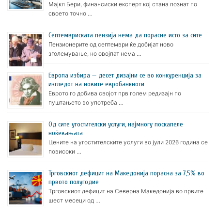
Мајкл Бери, финансиски експерт кој стана познат по
своето точно …
Септемвриската пензија нема да порасне исто за сите
Пензионерите од септември ќе добијат ново
зголемување, но овојпат нема …
Европа избира — десет дизајни се во конкуренција за
изгледот на новите евробанкноти
Еврото го добива својот прв голем редизајн по
пуштањето во употреба …
Oд сите угостителски услуги, најмногу поскапеле
ноќевањата
Цените на угостителските услуги во јули 2026 година се
повисоки …
Трговскиот дефицит на Македонија порасна за 7,5% во
првото полугодие
Трговскиот дефицит на Северна Македонија во првите
шест месеци од …