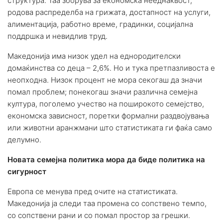
структура. Таа зборува за економска нееднаквост,
родова распределба на грижата, достапност на услуги,
алиментација, работно време, градинки, социјална
поддршка и невидлив труд.
Македонија има низок удел на еднородителски
домаќинства со деца – 2,6%. Но и тука претпазливоста е
неопходна. Низок процент не мора секогаш да значи
помал проблем; понекогаш значи различна семејна
култура, поголемо учество на поширокото семејство,
економска зависност, поретки формални раздвојувања
или животни аранжмани што статистиката ги фаќа само
делумно.
Новата семејна политика мора да биде политика на
сигурност
Европа се менува пред очите на статистиката.
Македонија ја следи таа промена со сопствено темпо,
со сопствени рани и со помал простор за грешки.