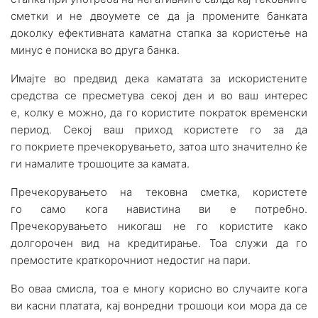
сметки и не двоумете се да ја промените банката
доколку ефективната каматна стапка за користење на
минус е пониска во друга банка.
Имајте во предвид дека каматата за искористените
средства се пресметува секој ден и во ваш интерес
е, колку е можно, да го користите пократок временски
период. Секој ваш приход користете го за да
го покриете пречекорувањето, затоа што значително ќе
ги намалите трошоците за камата.
Пречекорувањето на тековна сметка, користете
го само кога навистина ви е потребно.
Пречекорувањето никогаш не го користите како
долгорочен вид на кредитирање. Тоа служи да го
премостите краткорочниот недостиг на пари.
Во оваа смисла, тоа е многу корисно во случаите кога
ви касни платата, кај вонредни трошоци кои мора да се