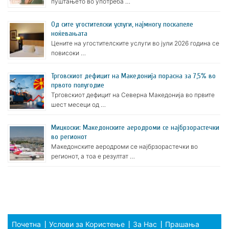
пуштањето во употреба …
Oд сите угостителски услуги, најмногу поскапеле
ноќевањата
Цените на угостителските услуги во јули 2026 година се
повисоки …
Трговскиот дефицит на Македонија порасна за 7,5% во
првото полугодие
Трговскиот дефицит на Северна Македонија во првите
шест месеци од …
Мицкоски: Македонските аеродроми се најбрзорастечки
во регионот
Македонските аеродроми се најбрзорастечки во
регионот, а тоа е резултат …
Почетна
Услови за Користење
За Нас
Прашања