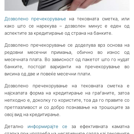
Дозволено пречекорување
на тековната сметка, или
како што се нарекува – дозволен минус е еден од
аспектите за кредитирање од страна на банките.
Дозволено пречекорување се доделува врз основа на
редовни месечни примања, обично во износ од
месечната плата. Во зависност од пакетот што го нудат
банките, постојат варијанти на пречекорување во
висина од две и повеќе месечни плати.
Дозволено пречекорување на тековната сметка е
најскапата форма на кредитирање на граѓаните, затоа
непходно е, доколку го користите, тоа да го правите со
претпазливост и со добро познавање на трошоците за
овој вид на кредитирање.
Детално
информирајте се
за ефективната каматна
стапка при употреба на негативните салда кај тековните