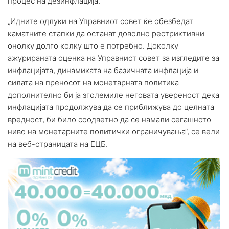
процес на дезинфлација.
„Идните одлуки на Управниот совет ќе обезбедат
каматните стапки да останат доволно рестриктивни
онолку долго колку што е потребно. Доколку
ажурираната оценка на Управниот совет за изгледите за
инфлацијата, динамиката на базичната инфлација и
силата на преносот на монетарната политика
дополнително би ја зголемиле неговата увереност дека
инфлацијата продолжува да се приближува до целната
вредност, би било соодветно да се намали сегашното
ниво на монетарните политички ограничувања“, се вели
на веб-страницата на ЕЦБ.