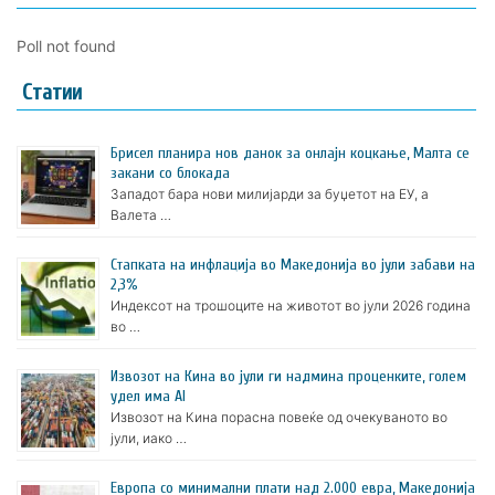
Poll not found
Статии
Брисел планира нов данок за онлајн коцкање, Малта се
закани со блокада
Западот бара нови милијарди за буџетот на ЕУ, а
Валета …
Стапката на инфлација во Македонија во јули забави на
2,3%
Индексот на трошоците на животот во јули 2026 година
во …
Извозот на Кина во јули ги надмина проценките, голем
удел има AI
Извозот на Кина порасна повеќе од очекуваното во
јули, иако …
Европа со минимални плати над 2.000 евра, Македонија