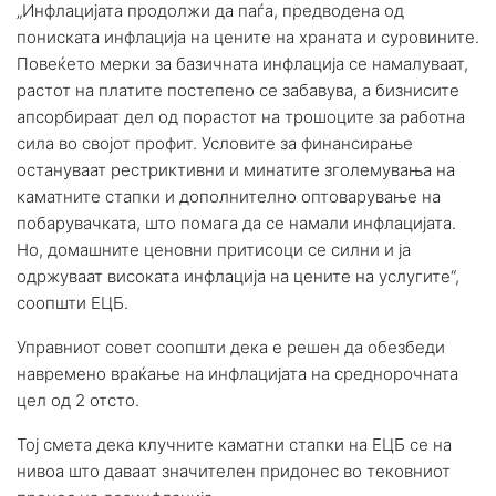
„Инфлацијата продолжи да паѓа, предводена од
пониската инфлација на цените на храната и суровините.
Повеќето мерки за базичната инфлација се намалуваат,
растот на платите постепено се забавува, а бизнисите
апсорбираат дел од порастот на трошоците за работна
сила во својот профит. Условите за финансирање
остануваат рестриктивни и минатите зголемувања на
каматните стапки и дополнително оптоварување на
побарувачката, што помага да се намали инфлацијата.
Но, домашните ценовни притисоци се силни и ја
одржуваат високата инфлација на цените на услугите“,
соопшти ЕЦБ.
Управниот совет соопшти дека е решен да обезбеди
навремено враќање на инфлацијата на среднорочната
цел од 2 отсто.
Тој смета дека клучните каматни стапки на ЕЦБ се на
нивоа што даваат значителен придонес во тековниот