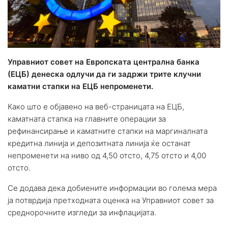
Управниот совет на Европската централна банка
(ЕЦБ) денеска одлучи да ги задржи трите клучни
каматни стапки на ЕЦБ непроменети.
Како што е објавено на веб-страницата на ЕЦБ,
каматната стапка на главните операции за
рефинансирање и каматните стапки на маргиналната
кредитна линија и депозитната линија ќе останат
непроменети на ниво од 4,50 отсто, 4,75 отсто и 4,00
отсто.
Се додава дека добиените информации во голема мера
ја потврдија претходната оценка на Управниот совет за
среднорочните изгледи за инфлацијата.