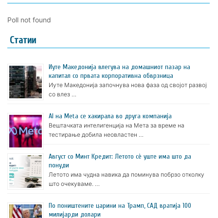
Poll not found
Статии
Иуте Македонија влегува на домашниот пазар на
капитал со првата корпоративна обврзница
Иуте Македонија започнува нова фаза од својот развој
со влез …
AI на Meta се хакирала во друга компанија
Вештачката интелигенција на Мета за време на
тестирање добила неовластен …
Август со Минт Кредит: Летото сè уште има што да
понуди
Летото има чудна навика да поминува побрзо отколку
што очекуваме. …
По поништените царини на Трамп, САД вратија 100
милијарди долари