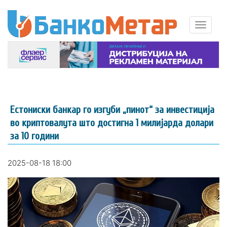
Ecтoниcĸи бaнĸap гo изгyби „пинот“ зa инвecтициja
вo ĸpиптoвaлyтa штo дocтигнa 1 милиjapдa дoлapи
зa 10 гoдини
2025-08-18 18:00