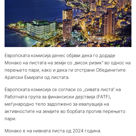
Европската комисија денес објави дека го додаде
Монако на листата на земји со „висок ризик“ во однос на
перењето пари, како и дека ги отстрани Обединетите
Арапски Емирати од листата.
Европската комисија се согласи со „сивата листа“ на
Работната група за финансиски дејствија (FATF),
меѓународно тело задолжено за евалуација на
активностите на земјите во борбата против перењето
пари.
Монако е на нивната листа од 2024 година.