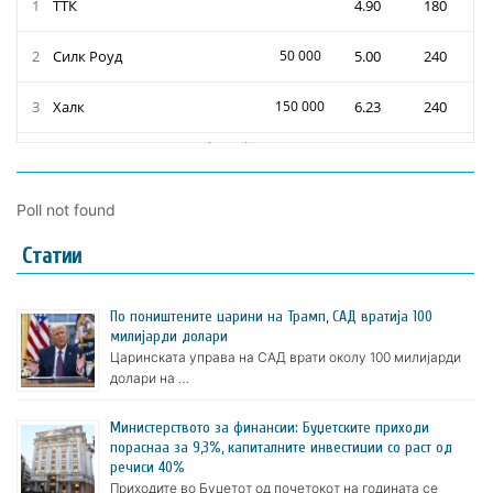
Poll not found
Статии
По поништените царини на Трамп, САД вратија 100
милијарди долари
Царинската управа на САД врати околу 100 милијарди
долари на …
Министерството за финансии: Буџетските приходи
пораснаа за 9,3%, капиталните инвестиции со раст од
речиси 40%
Приходите во Буџетот од почетокот на годината се