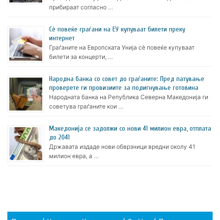
прибираат согласно …
Сè повеќе граѓани на ЕУ купуваат билети преку
интернет
Граѓаните на Европската Унија сè повеќе купуваат
билети за концерти, …
Народна банка со совет до граѓаните: Пред патување
проверете ги провизиите за подигнување готовина
Народната банка на Република Северна Македонија ги
советува граѓаните кои …
Македонија се задолжи со нови 41 милион евра, отплата
до 2041
Државата издаде нови обврзници вредни околу 41
милион евра, а …