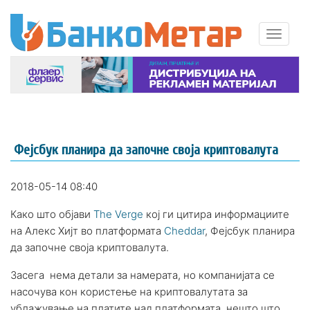
Фејсбук планира да започне своја криптовалута
2018-05-14 08:40
Како што објави
The Verge
кој ги цитира информациите
на Алекс Хиjт во платформата
Cheddar
, Фејсбук планира
да започне своја криптовалута.
Засега нема детали за намерата, но компанијата се
насочува кон користење на криптовалутaта за
ублажување на платите над платформата, нешто што