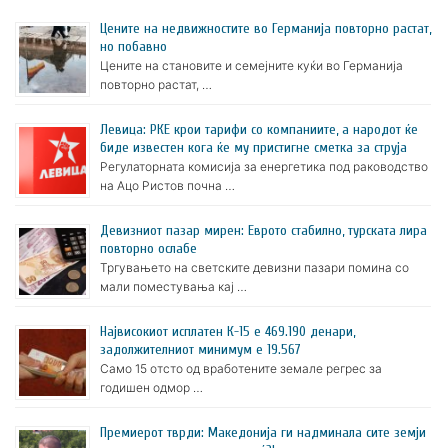
Цените на недвижностите во Германија повторно растат,
но побавно
Цените на становите и семејните куќи во Германија
повторно растат, …
Левица: РКЕ крои тарифи со компаниите, а народот ќе
биде известен кога ќе му пристигне сметка за струја
Регулаторната комисија за енергетика под раководство
на Ацо Ристов почна …
Девизниот пазар мирен: Еврото стабилно, турската лира
повторно ослабе
Тргувањето на светските девизни пазари помина со
мали поместувања кај …
Највисокиот исплатен К-15 е 469.190 денари,
задолжителниот минимум е 19.567
Само 15 отсто од вработените земале регрес за
годишен одмор …
Премиерот тврди: Македонија ги надминала сите земји