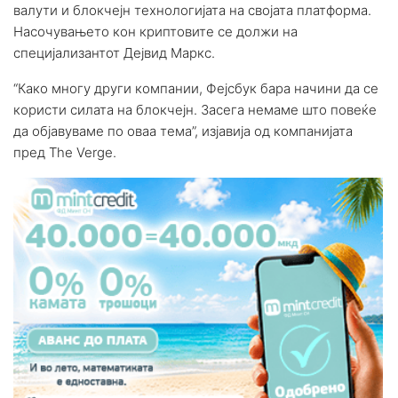
валути и блокчејн технологијата на својата платформа.
Насочувањето кон криптовите се должи на
специјализантот Дејвид Маркс.
“Како многу други компании, Фејсбук бара начини да се
користи силата на блокчејн. Засега немаме што повеќе
да објавуваме по оваа тема”, изјавија од компанијата
пред The ​​Verge.