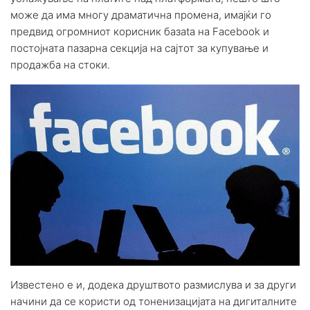
може да има многу драматична промена, имајќи го
предвид огромниот корисник базаta на Facebook и
постојната пазарна секција на сајтот за купување и
продажба на стоки.
Известено е и, додека друштвото размислува и за други
начини да се користи од тоненизацијата на дигиталните