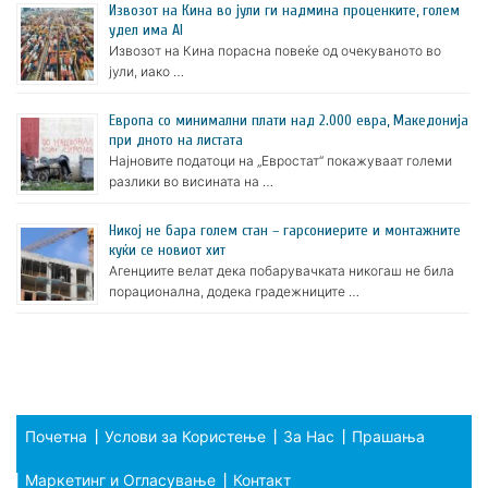
Извозот на Кина во јули ги надмина проценките, голем
удел има AI
Извозот на Кина порасна повеќе од очекуваното во
јули, иако …
Европа со минимални плати над 2.000 евра, Македонија
при дното на листата
Најновите податоци на „Евростат“ покажуваат големи
разлики во висината на …
Никој не бара голем стан – гарсониерите и монтажните
куќи се новиот хит
Агенциите велат дека побарувачката никогаш не била
порационална, додека градежниците …
Почетна
Услови за Користење
За Нас
Прашања
Маркетинг и Огласување
Контакт