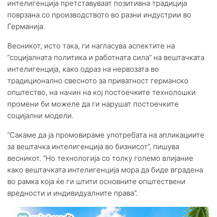
интелигенција претставуваат позитивна традиција
поврзана со производството во разни индустрии во
Германија.
Весникот, исто така, ги нагласува аспектите на
“социјалната политика и работната сила” на вештачката
интелигенција, како одраз на нервозата во
традиционално свесното за приватност германско
општество, на начин на кој постоечките технолошки
промени би можеле да ги нарушат постоечките
социјални модели.
“Сакаме да ја промовираме употребата на апликациите
за вештачка интелигенција во бизнисот”, пишува
весникот. “Но технологија со толку големо влијание
како вештачката интелигенција мора да биде вградена
во рамка која ќе ги штити основните општествени
вредности и индивидуалните права”.