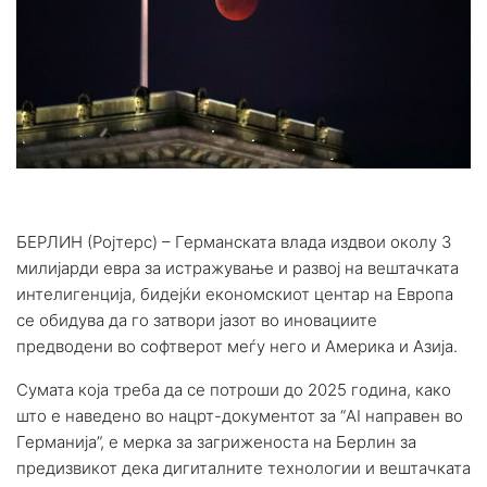
БЕРЛИН (Ројтерс) – Германската влада издвои околу 3
милијарди евра за истражување и развој на вештачката
интелигенција, бидејќи економскиот центар на Европа
се обидува да го затвори јазот во иновациите
предводени во софтверот меѓу него и Америка и Азија.
Сумата која треба да се потроши до 2025 година, како
што е наведено во нацрт-документот за “AI направен во
Германија”, е мерка за загриженоста на Берлин за
предизвикот дека дигиталните технологии и вештачката