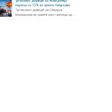
Трговскиот дефицит на Македонија
порасна за 7,5% во првото полугодие
Трговскиот дефицит на Северна
Македонија во првите шест месеци од …