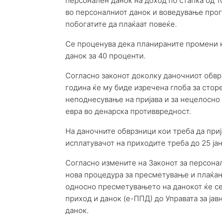
персонален данок на доход по стапка од 1
во персоналниот данок и воведување прог
побогатите да плаќаат повеќе.
Се проценува дека планираните промени ќе
данок за 40 проценти.
Согласно законот доколку даночниот обврз
година ќе му биде изречена глоба за сто
неподнесување на пријава и за нецелосно 
евра во денарска противвредност.
На даночните обврзници кои треба да приј
исплатувачот на приходите треба до 25 ја
Согласно измените на Законот за персонал
нова процедура за пресметување и плаќањ
односно пресметувањето на данокот ќе с
приход и данок (е-ППД) до Управата за ја
данок.