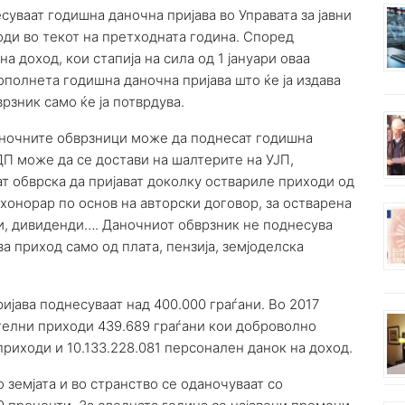
суваат годишна даночна пријава во Управата за јавни
ди во текот на претходната година. Според
а доход, кои стапија на сила од 1 јануари оваа
ополнета годишна даночна пријава што ќе ја издава
врзник само ќе ја потврдува.
аночните обврзници може да поднесат годишна
ГДП може да се достави на шалтерите на УЈП,
т обврска да пријават доколку оствариле приходи од
 хонорар по основ на авторски договор, за остварена
ри, дивиденди…. Даночниот обврзник не поднесува
а приход само од плата, пензија, земјоделска
јава поднесуваат над 400.000 граѓани. Во 2017
ителни приходи 439.689 граѓани кои доброволно
приходи и 10.133.228.081 персонален данок на доход.
 земјата и во странство се оданочуваат со