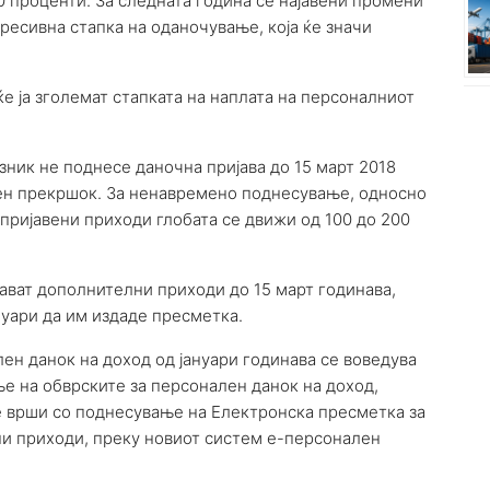
0 проценти. За следната година се најавени промени
ресивна стапка на оданочување, која ќе значи
 ја зголемат стапката на наплата на персоналниот
ник не поднесе даночна пријава до 15 март 2018
рен прекршок. За ненавремено поднесување, односно
пријавени приходи глобата се движи од 100 до 200
ават дополнителни приходи до 15 март годинава,
нуари да им издаде пресметка.
ен данок на доход од јануари годинава се воведува
е на обврските за персонален данок на доход,
е врши со поднесување на Електронска пресметка за
вни приходи, преку новиот систем е-персонален