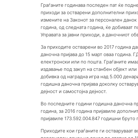
Граѓаните годинава последен пат ќе подне
приходи за остварени дополнителни прихо
измените на Законот за персонален данок н
година, од следната година, ќе добиваат п
Управата за јавни приходи, а даночниот об
За приходите остварени во 2017 година д
даночна пријава до 15 март оваа година. 
електронски или по пошта. Граѓаните имаа
издавање под закуп на станбен објект или
добивка од наградна игра над 5.000 дена
годишна даночна пријава доколку остварув
дејност и самостојна дејност.
Во последните години годишна даночна при
година, за 2016 година пријавиле дополн
пријавиле 173.592.004.847 годишни бруто 
Приходите кои граѓаните ги остваруваат во