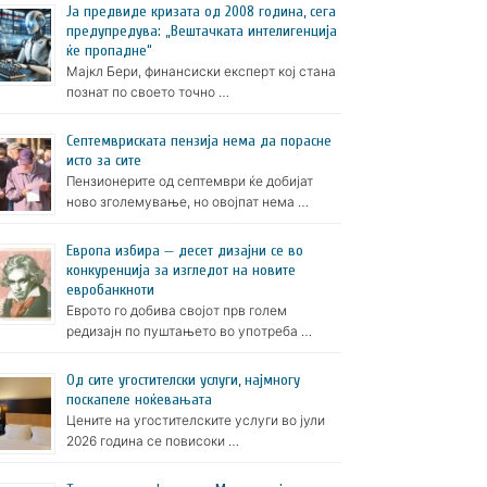
Ја предвиде кризата од 2008 година, сега
предупредува: „Вештачката интелигенција
ќе пропадне“
Мајкл Бери, финансиски експерт кој стана
познат по своето точно …
Септемвриската пензија нема да порасне
исто за сите
Пензионерите од септември ќе добијат
ново зголемување, но овојпат нема …
Европа избира — десет дизајни се во
конкуренција за изгледот на новите
евробанкноти
Еврото го добива својот прв голем
редизајн по пуштањето во употреба …
Oд сите угостителски услуги, најмногу
поскапеле ноќевањата
Цените на угостителските услуги во јули
2026 година се повисоки …