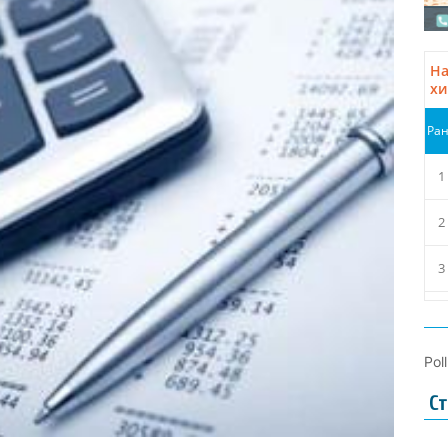
Pol
Ст