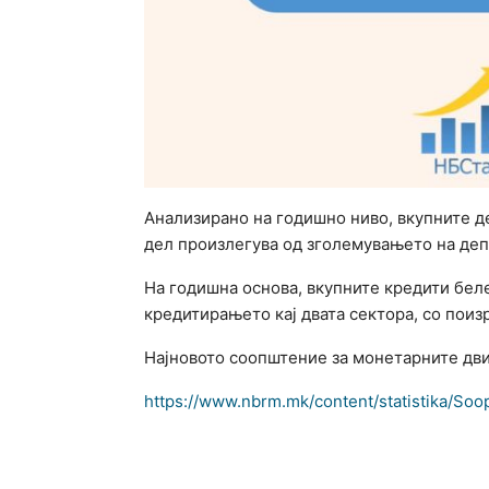
Анализирано на годишно ниво, вкупните де
дел произлегува од зголемувањето на деп
На годишна основа, вкупните кредити беле
кредитирањето кај двата сектора, со поиз
Најновото соопштение за монетарните дв
https://www.nbrm.mk/content/statistika/S