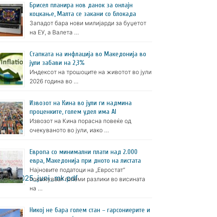
Брисел планира нов данок за онлајн
коцкање, Малта се закани со блокада
Западот бара нови милијарди за буџетот
на ЕУ, а Валета …
Стапката на инфлација во Македонија во
јули забави на 2,3%
Индексот на трошоците на животот во јули
2026 година во …
Извозот на Кина во јули ги надмина
проценките, голем удел има AI
Извозот на Кина порасна повеќе од
очекуваното во јули, иако …
Европа со минимални плати над 2.000
евра, Македонија при дното на листата
Најновите податоци на „Евростат“
enja_2025_juni_mk.pdf
покажуваат големи разлики во висината
на …
Никој не бара голем стан – гарсониерите и