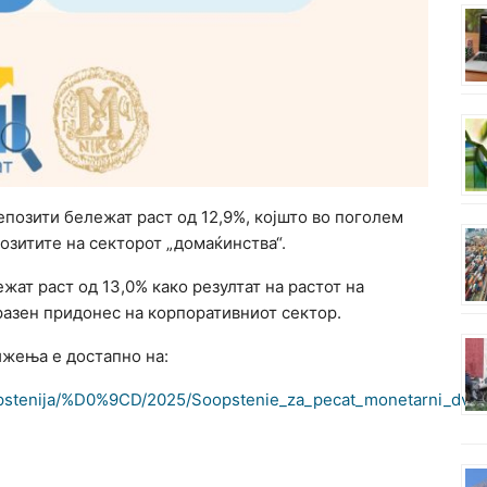
позити бележат раст од 12,9%, којшто во поголем
озитите на секторот „домаќинства“.
жат раст од 13,0% како резултат на растот на
разен придонес на корпоративниот сектор.
ижења е достапно на:
oopstenija/%D0%9CD/2025/Soopstenie_za_pecat_monetarni_dviz