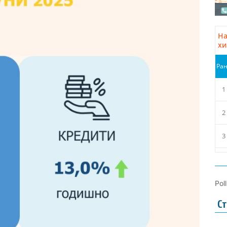
Pol
Ст