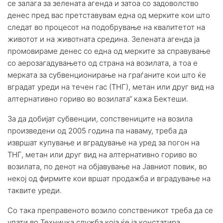
се залага за зелената агенда и затоа со задоволство
денес пред вас претставувам една од мерките кои што
следат во процесот на подобрување на квалитетот на
животот и на животната средина. Зелената агенда ја
промовираме денес со една од мерките за справување
со аерозагадувањето од страна на возилата, а тоа е
мерката за субвенционирање на граѓаните кои што ќе
вградат уреди на течен гас (ТНГ), метан или друг вид на
алтернативно гориво во возилата“ кажа Бектеши.
За да добијат субвенции, сопствениците на возила
произведени од 2005 година па наваму, треба да
извршат купување и вградување на уред за погон на
ТНГ, метан или друг вид на алтернативно гориво во
возилата, по денот на објавување на Јавниот повик, во
некој од фирмите кои вршат продажба и вградување на
таквите уреди.
Со така преправеното возило сопственикот треба да се
упати во Техничка служба која ќе ја констатира