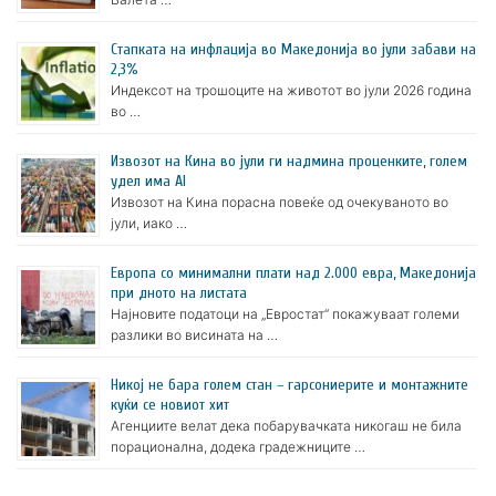
Стапката на инфлација во Македонија во јули забави на
2,3%
Индексот на трошоците на животот во јули 2026 година
во …
Извозот на Кина во јули ги надмина проценките, голем
удел има AI
Извозот на Кина порасна повеќе од очекуваното во
јули, иако …
Европа со минимални плати над 2.000 евра, Македонија
при дното на листата
Најновите податоци на „Евростат“ покажуваат големи
разлики во висината на …
Никој не бара голем стан – гарсониерите и монтажните
куќи се новиот хит
Агенциите велат дека побарувачката никогаш не била
порационална, додека градежниците …