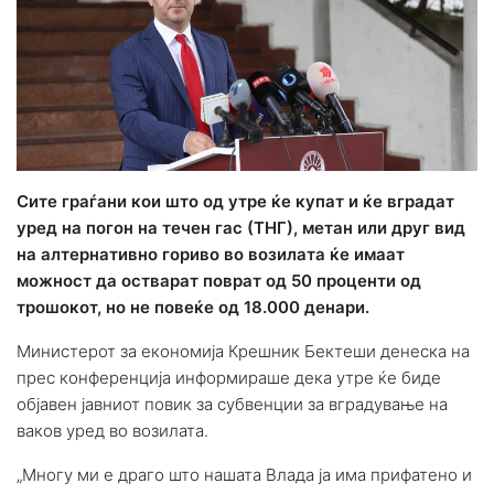
Сите граѓани кои што од утре ќе купат и ќе вградат
уред на погон на течен гас (ТНГ), метан или друг вид
на алтернативно гориво во возилата ќе имаат
можност да остварат поврат од 50 проценти од
трошокот, но не повеќе од 18.000 денари.
Министерот за економија Крешник Бектеши денеска на
прес конференција информираше дека утре ќе биде
објавен јавниот повик за субвенции за вградување на
ваков уред во возилата.
„Многу ми е драго што нашата Влада ја има прифатено и