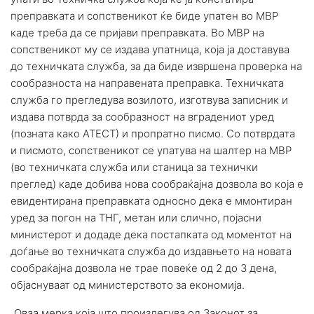
преправката и сопственикот ќе биде упатен во МВР
каде треба да се пријави преправката. Во МВР на
сопственикот му се издава упатница, која ја доставува
до техничката служба, за да биде извршена проверка на
сообразноста на направената преправка. Техничката
служба го прегледува возилото, изготвува записник и
издава потврда за сообразност на вградениот уред
(познатa како АТЕСТ) и пропратно писмо. Со потврдата
и писмото, сопственикот се упатува на шалтер на МВР
(во техничката служба или станица за технички
преглед) каде добива нова сообраќајна дозвола во која е
евидентирана преправката односно дека е ммонтиран
уред за погон на ТНГ, метан или слично, појасни
министерот и додаде дека постапката од моментот на
доѓање во техничката служба до издавњето на новата
сообраќајна дозвола не трае повеќе од 2 до 3 дена,
објаснуваат од министерството за економија.
„Оваа мерка која што произлегува од Законот за