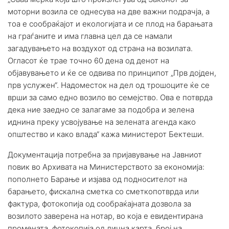
моторни возила се однесува на две важни подрачја, а
тоа е сообраќајот и екологијата и се плод на барањата
на граѓаните и има главна цел да се намали
загадувањето на воздухот од страна на возилата.
Огласот ќе трае точно 60 дена од денот на
објавувањето и ќе се одвива по принципот „Прв дојден,
прв услужен“. Надоместок на дел од трошоците ќе се
врши за само едно возило во семејство. Ова е потврда
дека ние заедно се залагаме за подобра и зелена
иднина преку усвојување на зелената агенда како
општество и како влада“ кажа министерот Бектеши.
Документација потребна за пријавување на Јавниот
повик во Архивата на Министерството за економија:
пополнето Барање и изјава од подносителот на
барањето, фискална сметка со сметкопотврда или
фактура, фотокопија од сообраќајната дозвола за
возилото заверена на нотар, во која е евидентирана
промената, фотокопија од лична карта, број на