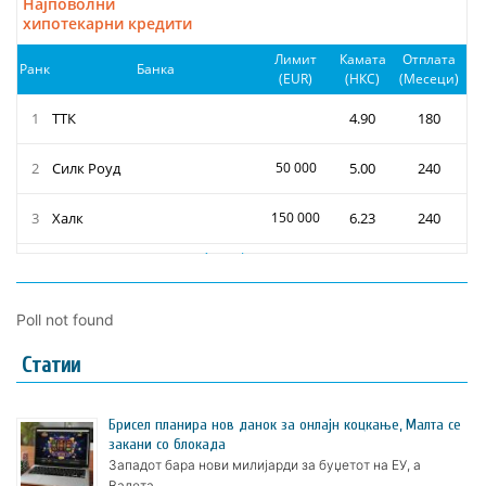
Poll not found
Статии
Брисел планира нов данок за онлајн коцкање, Малта се
закани со блокада
Западот бара нови милијарди за буџетот на ЕУ, а
Валета …