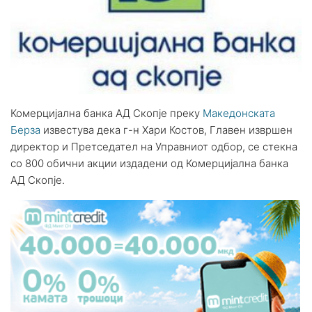
Комерцијална банка АД Скопјe преку
Македонската
Берза
известува дека г-н Хари Костов, Главен извршен
директор и Претседател на Управниот одбор, се стекна
со 800 обични акции издадени од Комерцијална банка
АД Скопје.