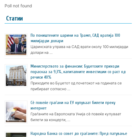
Poll not found
Статии
По поништените царини на Трамп, САД вратија 100
милијарди долари
Царинската управа на САД врати околу 100 милијарди
долари на …
Министерството за финансии: Буџетските приходи
пораснаа за 9,3%, капиталните инвестиции со раст од
речиси 40%
Приходите во Буџетот од почетокот на годината се
прибираат согласно …
Сè повеќе граѓани на ЕУ купуваат билети преку
интернет
Граѓаните на Европската Унија сè повеќе купуваат
билети за концерти, …
Народна банка со совет до граѓаните: Пред патување