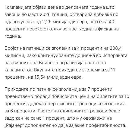
Компанијата објави дека во деловната година што
заврши во март 2026 година, остварила добивка по
оданочување од 2,26 милијарди евра, што е за 40
проценти повеќе отколку во претходната фискална
година.
Бројот на патници се зголеми за 4 проценти на 208,4
милиони, иако континуираните доцнења во испораката
на авионите на Боинг го ограничија растот на
капацитетот. Вкупните приходи се зголемија за 11
проценти, на 15,54 милијарди евра.
Приходите по патник се зголемија за 7 проценти,
првенствено поради повисоките цени на билетите за 10
проценти, додека оперативните трошоци се зголемија
за 6 проценти. Растот на единечните трошоци беше
задржан на само 1 процент, што му овозможи на
„Рајанер“ дополнително да ја зајакне профитабилноста.