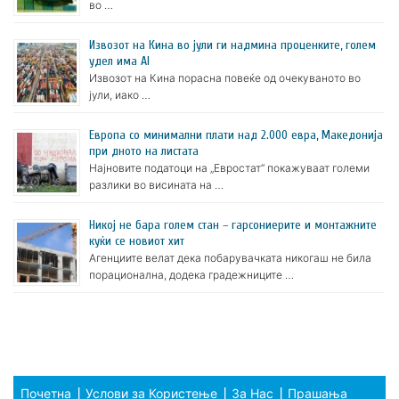
во …
Извозот на Кина во јули ги надмина проценките, голем
удел има AI
Извозот на Кина порасна повеќе од очекуваното во
јули, иако …
Европа со минимални плати над 2.000 евра, Македонија
при дното на листата
Најновите податоци на „Евростат“ покажуваат големи
разлики во висината на …
Никој не бара голем стан – гарсониерите и монтажните
куќи се новиот хит
Агенциите велат дека побарувачката никогаш не била
порационална, додека градежниците …
Почетна
Услови за Користење
За Нас
Прашања