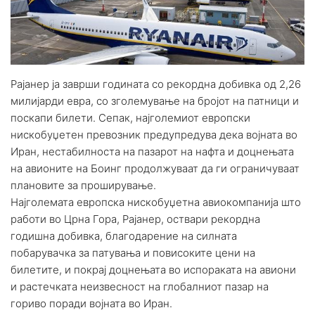
Рајанер ја заврши годината со рекордна добивка од 2,26
милијарди евра, со зголемување на бројот на патници и
поскапи билети. Сепак, најголемиот европски
нискобуџетен превозник предупредува дека војната во
Иран, нестабилноста на пазарот на нафта и доцнењата
на авионите на Боинг продолжуваат да ги ограничуваат
плановите за проширување.
Најголемата европска нискобуџетна авиокомпанија што
работи во Црна Гора, Рајанер, оствари рекордна
годишна добивка, благодарение на силната
побарувачка за патувања и повисоките цени на
билетите, и покрај доцнењата во испораката на авиони
и растечката неизвесност на глобалниот пазар на
гориво поради војната во Иран.