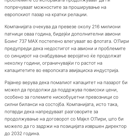
попречуваат можностите за проширување на
европскиот пазар на кратки релации.
Компанијата очекува да превезе околу 216 милиони
патници оваа година, бидејќи дополнителни авиони
Боинг 737 MAX постепено влегуваат во флотата. О’Лири
предупреди дека недостигот на авиони и проблемите
со синџирот на снабдување веројатно ќе продолжат
неколку години, ограничувајќи го растот на
капацитетите во европската авијациска индустрија.
Рајанер верува дека помалиот капацитет на пазарот би
можел да продолжи да поддржува повисоки цени,
особено за големите нискобуџетни превозници со
силни биланси на состојба. Компанијата, исто така,
потврди дека напредуваат разговорите за
продолжување на договорот со Мајкл О’Лири, што би
можело да го задржи на позицијата извршен директор
до 2032 година.