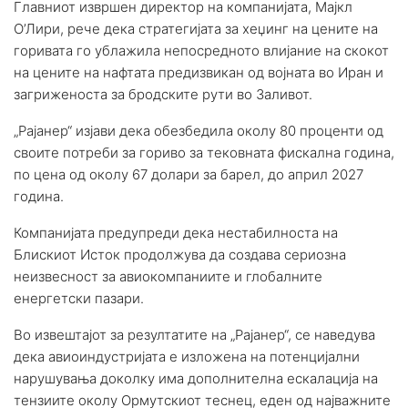
Главниот извршен директор на компанијата, Мајкл
О’Лири, рече дека стратегијата за хеџинг на цените на
горивата го ублажила непосредното влијание на скокот
на цените на нафтата предизвикан од војната во Иран и
загриженоста за бродските рути во Заливот.
„Рајанер“ изјави дека обезбедила околу 80 проценти од
своите потреби за гориво за тековната фискална година,
по цена од околу 67 долари за барел, до април 2027
година.
Компанијата предупреди дека нестабилноста на
Блискиот Исток продолжува да создава сериозна
неизвесност за авиокомпаниите и глобалните
енергетски пазари.
Во извештајот за резултатите на „Рајанер“, се наведува
дека авиоиндустријата е изложена на потенцијални
нарушувања доколку има дополнителна ескалација на
тензиите околу Ормутскиот теснец, еден од најважните