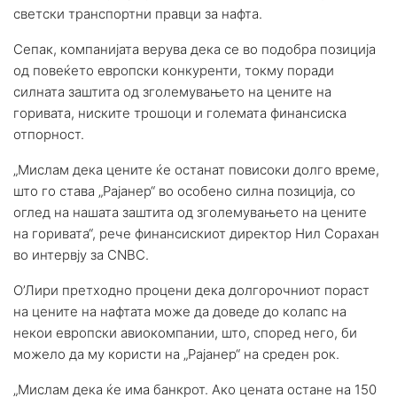
светски транспортни правци за нафта.
Сепак, компанијата верува дека се во подобра позиција
од повеќето европски конкуренти, токму поради
силната заштита од зголемувањето на цените на
горивата, ниските трошоци и големата финансиска
отпорност.
„Мислам дека цените ќе останат повисоки долго време,
што го става „Рајанер“ во особено силна позиција, со
оглед на нашата заштита од зголемувањето на цените
на горивата“, рече финансискиот директор Нил Сорахан
во интервју за CNBC.
О’Лири претходно процени дека долгорочниот пораст
на цените на нафтата може да доведе до колапс на
некои европски авиокомпании, што, според него, би
можело да му користи на „Рајанер“ на среден рок.
„Мислам дека ќе има банкрот. Ако цената остане на 150