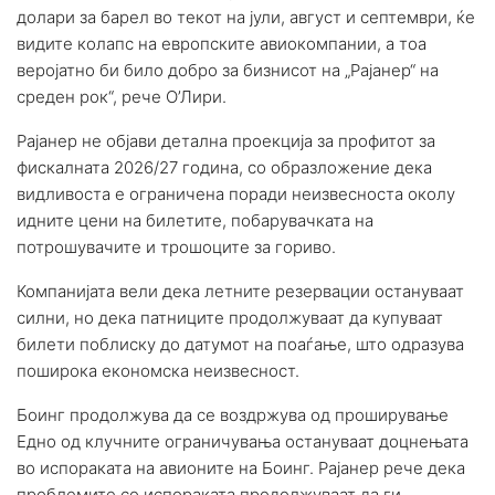
долари за барел во текот на јули, август и септември, ќе
видите колапс на европските авиокомпании, а тоа
веројатно би било добро за бизнисот на „Рајанер“ на
среден рок“, рече О’Лири.
Рајанер не објави детална проекција за профитот за
фискалната 2026/27 година, со образложение дека
видливоста е ограничена поради неизвесноста околу
идните цени на билетите, побарувачката на
потрошувачите и трошоците за гориво.
Компанијата вели дека летните резервации остануваат
силни, но дека патниците продолжуваат да купуваат
билети поблиску до датумот на поаѓање, што одразува
поширока економска неизвесност.
Боинг продолжува да се воздржува од проширување
Едно од клучните ограничувања остануваат доцнењата
во испораката на авионите на Боинг. Рајанер рече дека
проблемите со испораката продолжуваат да ги