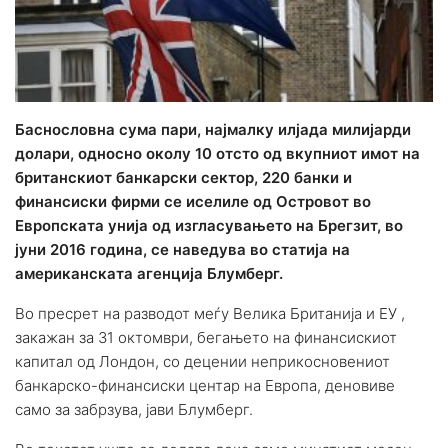
Баснословна сума пари, најмалку илјада милијарди
долари, односно околу 10 отсто од вкупниот имот на
британскиот банкарски сектор, 220 банки и
финансиски фирми се иселиле од Островот во
Европската унија од изгласувањето на Брегзит, во
јуни 2016 година, се наведува во статија на
американската агенција Блумберг.
Во пресрет на разводот меѓу Велика Британија и ЕУ ,
закажан за 31 октомври, бегањето на финансискиот
капитал од Лондон, со децении неприкосновениот
банкарско-финансиски центар на Европа, деновиве
само за забрзува, јави Блумберг.