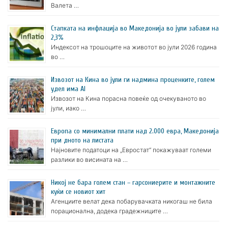
Валета …
Стапката на инфлација во Македонија во јули забави на
2,3%
Индексот на трошоците на животот во јули 2026 година
во …
Извозот на Кина во јули ги надмина проценките, голем
удел има AI
Извозот на Кина порасна повеќе од очекуваното во
јули, иако …
Европа со минимални плати над 2.000 евра, Македонија
при дното на листата
Најновите податоци на „Евростат“ покажуваат големи
разлики во висината на …
Никој не бара голем стан – гарсониерите и монтажните
куќи се новиот хит
Агенциите велат дека побарувачката никогаш не била
порационална, додека градежниците …