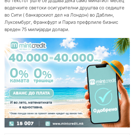
Во текстот уште се додава дека само минатиот месец
водечките светски осигурителни друштва со седиште
во Сити ( банкарскиот дел на Лондон) во Даблин,
Луксембург, Франкфурт и Париз префрлиле бизнис
вреден 75 милијарди долари.