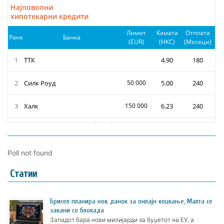
Poll not found
Статии
Брисел планира нов данок за онлајн коцкање, Малта се
закани со блокада
Западот бара нови милијарди за буџетот на ЕУ, а