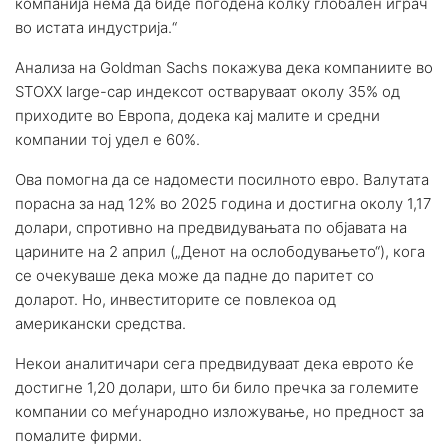
компанија нема да биде погодена колку глобален играч
во истата индустрија.“
Анализа на Goldman Sachs покажува дека компаниите во
STOXX large-cap индексот остваруваат околу 35% од
приходите во Европа, додека кај малите и средни
компании тој удел е 60%.
Ова помогна да се надомести посилното евро. Валутата
порасна за над 12% во 2025 година и достигна околу 1,17
долари, спротивно на предвидувањата по објавата на
царините на 2 април („Денот на ослободувањето“), кога
се очекуваше дека може да падне до паритет со
доларот. Но, инвеститорите се повлекоа од
американски средства.
Некои аналитичари сега предвидуваат дека еврото ќе
достигне 1,20 долари, што би било пречка за големите
компании со меѓународно изложување, но предност за
помалите фирми.