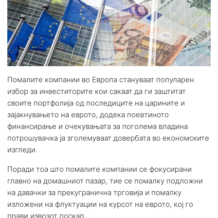
Помалите компании во Европа стануваат популарен
избор за инвеститорите кои сакаат да ги заштитат
своите портфолија од последиците на царините и
зајакнувањето на еврото, додека поевтиното
финансирање и очекувањата за поголема владина
потрошувачка ја зголемуваат довербата во економските
изгледи.
Поради тоа што помалите компании се фокусирани
главно на домашниот пазар, тие се помалку подложни
на давачки за прекугранична трговија и помалку
изложени на флуктуации на курсот на еврото, кој го
прави извозот поскап.