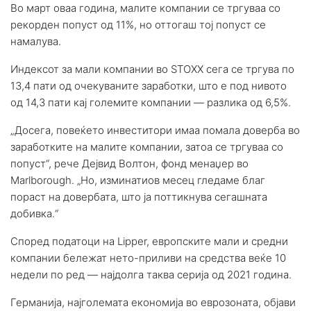
Во март оваа година, малите компании се тргуваа со
рекорден попуст од 11%, но оттогаш тој попуст се
намалува.
Индексот за мали компании во STOXX сега се тргува по
13,4 пати од очекуваните заработки, што е под нивото
од 14,3 пати кај големите компании — разлика од 6,5%.
„Досега, повеќето инвеститори имаа помала доверба во
заработките на малите компании, затоа се тргуваа со
попуст“, рече Дејвид Волтон, фонд менаџер во
Marlborough. „Но, изминатиов месец гледаме благ
пораст на довербата, што ја поттикнува сегашната
добивка.“
Според податоци на Lipper, европските мали и средни
компании бележат нето-приливи на средства веќе 10
недели по ред — најдолга таква серија од 2021 година.
Германија, најголемата економија во еврозоната, објави