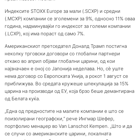
Индексите STOXX Europe за мали (.SCXP) и средни
(.MCXP) компании се зголемени за 9%, односно 11% оваа
година, надминувајќи го индексот за големи компании
(.LCXP), кој има пораст од само 7%.
Американскиот претседател Доналд Трамп постигна
неколку трговски договори со глобални партнери
откако во април објави глобални царини, од кои
најзначаен е оној со Јапонија неделава. Но, сè уште
нема договор со Европската Унија, а рокот 1 август се
приближува. Во средата кружеше шпекулација за 15%
царина на производи од ЕУ, која брзо беше демантирана
од Белата куќа.
„Една од предностите на малите компании е што се
поизолирани географски,“ рече Ингмар Шефер,
портфолио менаџер во Van Lanschot Kempen. „Што и да
се случи со американските царини, локалната