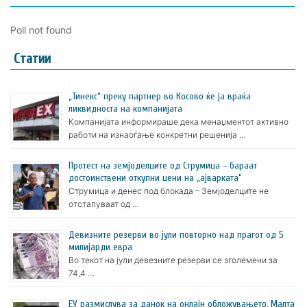
Poll not found
Статии
„Тинекс“ преку партнер во Косово ќе ја враќа
ликвидноста на компанијата
Компанијата информираше дека менаџментот активно
работи на изнаоѓање конкретни решенија …
Протест на земјоделците од Струмица – бараат
достоинствени откупни цени на „ајварката“
Струмица и денес под блокада – Земјоделците не
отстапуваат од …
Девизните резерви во јули повторно над прагот од 5
милијарди евра
Во текот на јули девезните резерви се зголемени за
74,4 …
ЕУ размислува за данок на онлајн обложувањето, Малта