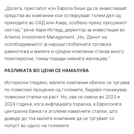
„Досега, пристапот кон Европа беше да се инвестираат
средства во компании кои остваруваат голем дел од
приходите во САД или Азија, особено преку луксузниот
сектор,“ рече Хари Иствуд, директор за инвестиции во
Artemis Investment Management. „Но, ‘Денот на
ослободувањето’ ја наруши глобалната трговска
рамнотежа и малите и средни компании станаа многу
поинтересни, токму поради нивната изолација.“
РАЗЛИКАТА ВО ЦЕНИ СЕ НАМАЛУВА
Историски гледано, малите компании обично се тргуваа
по повисоки проценки од големите, бидејќи покажуваа
повисоки стапки на раст. Но, ова се смени во 2023 и
2024 година, кога инфлацијата порасна, а Европската
централна банка ги зголеми каматните стапки, што
доведе до тоа малите компании да се тргуваат со
попуст во однос на големите.