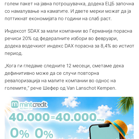
голем пакет на јавна потрошувачка, додека ЕЦБ започна
со намалување на каматите. И двете мерки можат да ја
поттикнат економијата по години на слаб раст.
Индексот SDAX за мали компании во Германија порасна
речиси 20% од федералните избори во февруари,
додека водечкиот индекс DAX порасна за 8,4% во истиот
период.
„Кога ги гледаме следните 12 месеци, сметаме дека
дефинитивно може да се случи повторна
ревалоризација на малите компании во однос на
големите,“ рече Шефер од Van Lanschot Kempen.