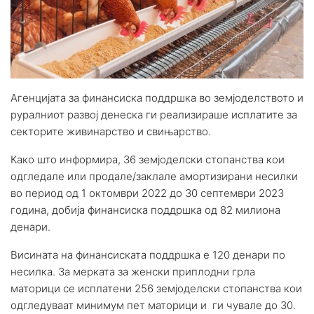
Агенцијата за финансиска поддршка во земјоделството и
руралниот развој денеска ги реализираше исплатите за
секторите живинарство и свињарство.
Како што информира, 36 земјоделски стопанства кои
одгледале или продале/заклале амортизирани несилки
во период од 1 октомври 2022 до 30 септември 2023
година, добија финансиска поддршка од 82 милиона
денари.
Висината на финансиската поддршка е 120 денари по
несилка. За мерката за женски приплодни грла
маторици се исплатени 256 земјоделски стопанства кои
одгледуваат минимум пет маторици и ги чувале до 30.