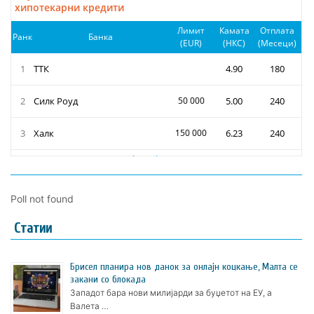
Poll not found
Статии
Брисел планира нов данок за онлајн коцкање, Малта се
закани со блокада
Западот бара нови милијарди за буџетот на ЕУ, а
Валета …