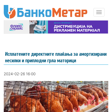
Исплатените директните плаќања за амортизирани
несилки и приплодни грла маторици
2024-02-26 16:00