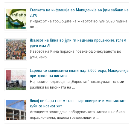
Стапката на инфлација во Македонија во јули забави на
2,3%
Индексот на трошоците на животот во јули 2026 година
во …
Извозот на Кина во јули ги надмина проценките, голем
удел има AI
Извозот на Кина порасна повеќе од очекуваното во
јули, иако …
Европа со минимални плати над 2.000 евра, Македонија
при дното на листата
Најновите податоци на „Евростат“ покажуваат големи
разлики во висината на …
Никој не бара голем стан – гарсониерите и монтажните
куќи се новиот хит
Агенциите велат дека побарувачката никогаш не била
порационална, додека градежниците …