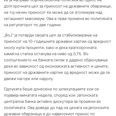
долгорочната цел за приносот на државните обврзници,
на тој начин приносот ќе може да се зголемува над
сегашниот максимум. Ова е прва промена во политиката
на регулаторот по две години.
„ВоЈ“ ја потврди својата цел за стабилизирање на
приносот на 10-годишните државни хартии од вредност
околу нула проценти, како и дека краткорочната
каматна стапка останува на ниво од 0,1%. Во
соопштението на банката сепак е дадено објаснување
дека во зависност од економската активност и цените,
приносот на државните хартии од вредност може да се
движи нагоре или надолу.
Одлуката беше донесена по шпекулациите кои се
појавија минатата недела, според кои Јапонската
централна банка активно дискутира за промени во
политиката. Ова доведе до пад на цената на јапонските
државни обврзници и до највисокиот принос по