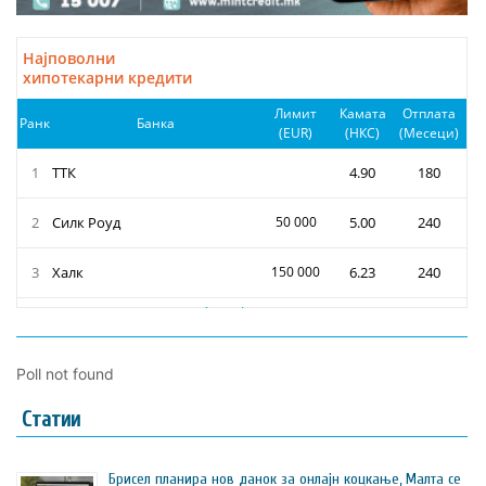
Poll not found
Статии
Брисел планира нов данок за онлајн коцкање, Малта се