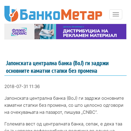
Јапонската централна банка (ВоЈ) ги задржи
основните каматни стапки без промена
2018-07-31 11:36
Јапонската централна банка (ВоЈ) ги задржи основните
каматни стапки без промена, со што целосно одговори
на очекувањата на пазарот, пишува „CNBC“.
Големата вест од централната банка, сепак, е дека таа
ќе ја направи пофлексибилна политика во однос на