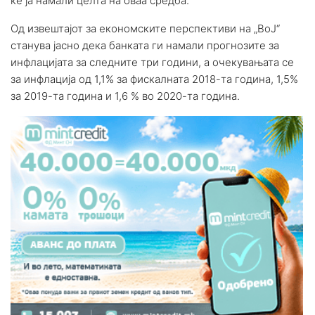
ќе ја намали целта на оваа средба.
Од извештајот за економските перспективи на „ВоЈ“
станува јасно дека банката ги намали прогнозите за
инфлацијата за следните три години, а очекувањата се
за инфлација од 1,1% за фискалната 2018-та година, 1,5%
за 2019-та година и 1,6 % во 2020-та година.