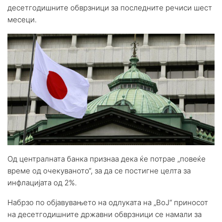
десетгодишните обврзници за последните речиси шест
месеци.
Од централната банка признаа дека ќе потрае „повеќе
време од очекуваното“, за да се постигне целта за
инфлацијата од 2%.
Набрзо по објавувањето на одлуката на „ВоЈ“ приносот
на десетгодишните државни обврзници се намали за