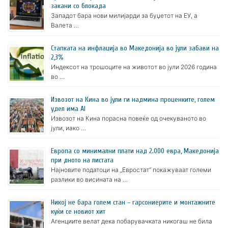
закани со блокада
Западот бара нови милијарди за буџетот на ЕУ, а
Валета …
Стапката на инфлација во Македонија во јули забави на
2,3%
Индексот на трошоците на животот во јули 2026 година
во …
Извозот на Кина во јули ги надмина проценките, голем
удел има AI
Извозот на Кина порасна повеќе од очекуваното во
јули, иако …
Европа со минимални плати над 2.000 евра, Македонија
при дното на листата
Најновите податоци на „Евростат“ покажуваат големи
разлики во висината на …
Никој не бара голем стан – гарсониерите и монтажните
куќи се новиот хит
Агенциите велат дека побарувачката никогаш не била