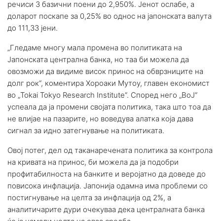
речиси 3 базични поени до 2,950%. Јенот ослабе, а
доларот поскапе за 0,25% во однос на јапонската валута
до 111,33 јени.
„Гледаме многу мала промена во политиката на
Јапонската централна банка, но таа би можела да
овозможи да видиме висок принос на обврзниците на
долг рок“, коментира Хороаки Мутоу, главен економист
во „Tokai Tokyo Research Institute“. Според него „ВоЈ“
успеала да ја промени својата политика, така што тоа да
не влијае на пазарите, но воведува алатка која дава
сигнал за идно затегнување на политиката.
Овој потег, дел од таканаречената политика за контрола
на кривата на принос, би можела да ја подобри
профитабилноста на банките и веројатно да доведе до
повисока инфлација. Јапонија одамна има проблеми со
постигнување на целта за инфлација од 2%, а
аналитичарите дури очекуваа дека централната банка