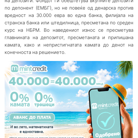
на депозити. Фондот ги обештетува вкупните депозити
по депонент (ЕМБГ), но не повеќе од денарска против
вредност на 30.000 евра во една банка, филијала на
странска банка или штедилница, пресметана по среден
курс на НБРМ. Во наведениот износ се пресметува
главнината на депозитот, пресметаната и припишана
камата, како и непристигнатата камата до денот на
конечноста на решението.