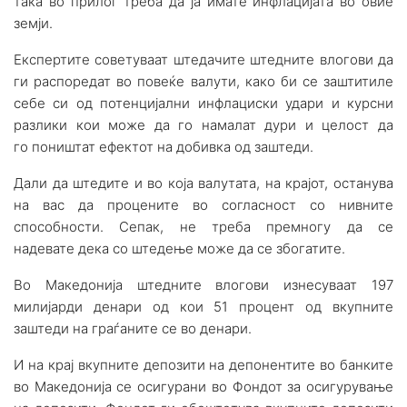
така во прилог треба да ја имате инфлацијата во овие
земји.
Експертите советуваат штедачите штедните влогови да
ги распоредат во повеќе валути, како би се заштитиле
себе си од потенцијални инфлациски удари и курсни
разлики кои може да го намалат дури и целост да
го поништат ефектот на добивка од заштеди.
Дали да штедите и во која валутата, на крајот, останува
на вас да процените во согласност со нивните
способности. Сепак, не треба премногу да се
надевате дека со штедење може да се збогатите.
Во Македонија штедните влогови изнесуваат 197
милијарди денари од кои 51 процент од вкупните
заштеди на граѓаните се во денари.
И на крај вкупните депозити на депонентите во банките
во Македонија се осигурани во Фондот за осигурување