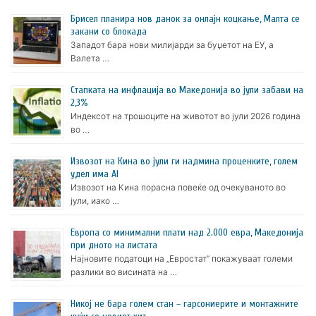
Брисел планира нов данок за онлајн коцкање, Малта се
закани со блокада
Западот бара нови милијарди за буџетот на ЕУ, а
Валета …
Стапката на инфлација во Македонија во јули забави на
2,3%
Индексот на трошоците на животот во јули 2026 година
во …
Извозот на Кина во јули ги надмина проценките, голем
удел има AI
Извозот на Кина порасна повеќе од очекуваното во
јули, иако …
Европа со минимални плати над 2.000 евра, Македонија
при дното на листата
Најновите податоци на „Евростат“ покажуваат големи
разлики во висината на …
Никој не бара голем стан – гарсониерите и монтажните