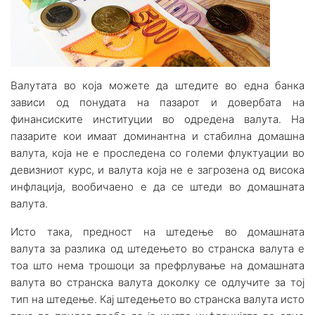
Валутата во која можете да штедите во една банка
зависи од понудата на пазарот и довербата на
финансиските институции во одредена валута. На
пазарите кои имаат доминантна и стабилна домашна
валута, која не е проследена со големи флуктуации во
девизниот курс, и валута која не е загрозена од висока
инфлација, вообичаено е да се штеди во домашната
валута.
Исто така, предност на штедење во домашната
валута за разлика од штедењето во странска валута е
тоа што нема трошоци за префрлување на домашната
валута во странска валута доколку се одлучите за тој
тип на штедење. Кај штедењето во странска валута исто