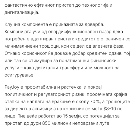
фантастично ефтиниот пристап до технологија и
дигитализација.
Клучна компонента е приказната за доверба.
Компанијата учи од овој дисфункционален пазар дека
потребен е адаптиран пристап: кредитот е ограничен со
минималниени трошоци, кои се дел од влезната фаза.
Откако корисникот ќе докаже добар кредитен одзив, тој
или таа се стимулира за понатамошни финансиски
услуги – како дигитални трансфери или можност за
осигурување.
PayJoy е профитабилна и растечка: и покрај
политичкиот и регулаторниот ризик, просечната крајна
стапка на наплата на враќање е околу 70 %, а трошоците
за директна аквизиција на корисник се меѓу $8–10 по
лице. Тие веќе работат во 15 земји, со потенцијал за
пристап до дури 850 милиони неповрзани луѓе.