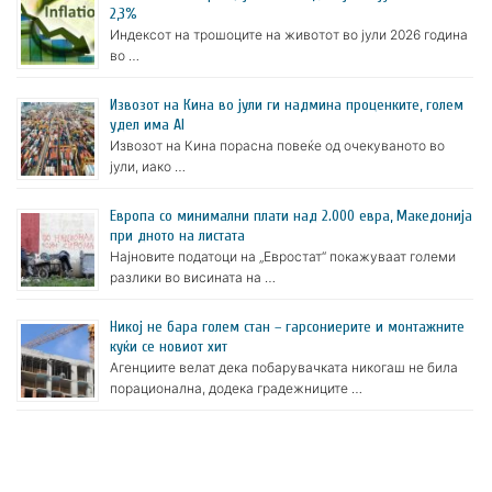
2,3%
Индексот на трошоците на животот во јули 2026 година
во …
Извозот на Кина во јули ги надмина проценките, голем
удел има AI
Извозот на Кина порасна повеќе од очекуваното во
јули, иако …
Европа со минимални плати над 2.000 евра, Македонија
при дното на листата
Најновите податоци на „Евростат“ покажуваат големи
разлики во висината на …
Никој не бара голем стан – гарсониерите и монтажните
куќи се новиот хит
Агенциите велат дека побарувачката никогаш не била
порационална, додека градежниците …