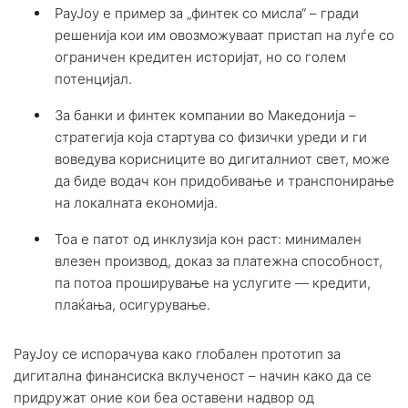
PayJoy е пример за „финтек со мисла“ – гради
решенија кои им овозможуваат пристап на луѓе со
ограничен кредитен историјат, но со голем
потенцијал.
За банки и финтек компании во Македонија –
стратегија која стартува со физички уреди и ги
воведува корисниците во дигиталниот свет, може
да биде водач кон придобивање и транспонирање
на локалната економија.
Тоа е патот од инклузија кон раст: минимален
влезен производ, доказ за платежна способност,
па потоа проширување на услугите — кредити,
плаќања, осигурување.
PayJoy се испорачува како глобален прототип за
дигитална финансиска вклученост – начин како да се
придружат оние кои беа оставени надвор од