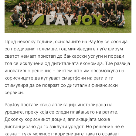
Пред неколку години, основачите на PayJoy се соочија
со предизвик: голем дел од милијардите луѓе ширум
светот немаат пристап до банкарски услуги и поради
тоа се исклучени од дигиталната економија. Тие развија
иновативно решение – систем што им овозможува на
корисниците да купуваат смартфони на рати и ги
стимулира да се поврзат со дигитални финансиски
сервиси.
PayJoy постави своја апликација инсталирана на
уредите, преку која се следи плаќањето на ратите.
Доколку корисникот доцни, апликацијата може
дистанциозно да го заклучи уредот. Но решение не е
казна – туку можност: корисниците така го сфаќаат