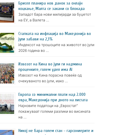
Брисел планира нов данок за онлајн
коцкање, Малта се закани со блокада
Западот бара нови милијарди за буџетот
на ЕУ, а Валета …
Стапката на инфлација во Македонија во
јули забави на 2,3%
Индексот на трошоците на животот во јули
2026 година во …
Извозот на Кина во јули ги надмина
проценките, голем удел има AI
Извозот на Кина порасна повеќе од
очекуваното во јули, иако …
Европа со минимални плати над 2.000
евра, Македонија при дното на листата
Најновите податоци на „Евростат“
покажуваат големи разлики во висината
на …
Никој не бара голем стан – гарсониерите и