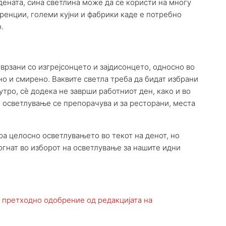
ената, сина светлина може да се користи на многу
ренции, големи кујни и фабрики каде е потребно
.
врзани со изгрејсонцето и зајдисонцето, односно во
но и смирено. Ваквите светла треба да бидат избрани
утро, сè додека не заврши работниот ден, како и во
 осветлување се препорачува и за ресторани, места
ра целосно осветлувањето во текот на денот, но
гнат во изборот на осветлување за нашите идни
 претходно одобрение од редакцијата на