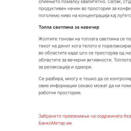
спиењето помалку квалитетно. Сепак, студ
продуктивен начин во простории за конфе
поголемо ниво на концентрација кај луѓето
Топла светлина за навечер
Жолтите тонови на топлата светлина се по
текот на денот кога телото е порелаксира
во областите каде што се престојува од на
областите за вечерни активности. Топлото
за релаксација и одмори.
Се разбира, многу е тешко да се контроли
овие информации секако можат да ни помо
работни простории.
Забрането превземање на содржината без
БанкоМетар.мк