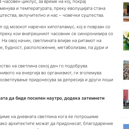
-часовен циклус, за време на кој, покрај
менува и температурата, преку еволуцијата стана
тества, вклучително и нас – човечки суштества.
 од мозокот наречен хипоталамус, кој е поврзан со
преку кои внатрешниот часовник се синхронизира со
 На овој начин, светлината влијае на ритамот на
, будност, расположение, метаболизам, па дури и
ство на светлина секој ден го подобрува
нивото на енергија во организмот, ги зголемува
 осветлување придонесува за депресија и други лоши
ата да биде посилен наутро, додека затемнети
диме на дневната светлина кога ќе потрошиме
како архитектите можат да придонесат, благодарение