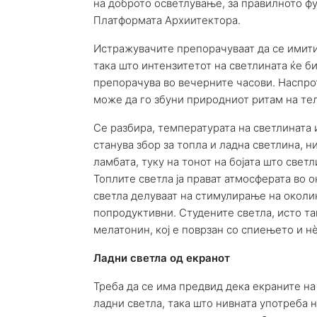
на доброто осветлување, за правилното 
Платформата Архиитектора.
Истражувачите препорачуваат да се имити
така што интензитетот на светлината ќе б
препорачува во вечерните часови. Наспро
може да го збуни природниот ритам на те
Се разбира, температурата на светлината 
станува збор за топла и ладна светлина, н
ламбата, туку на тонот на бојата што свет
Топлите светла ја прават атмосферата во 
светла делуваат на стимулирање на околин
попродуктивни. Студените светла, исто та
мелатонин, кој е поврзан со спиењето и н
Ладни светла од екранот
Треба да се има предвид дека екраните н
ладни светла, така што нивната употреба