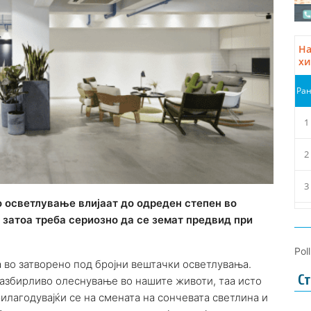
о осветлување влијаат до одреден степен во
 затоа треба сериозно да се земат предвид при
Pol
 во затворено под бројни вештачки осветлувања.
Ст
азбирливо олеснување во нашите животи, таа исто
рилагодувајќи се на смената на сончевата светлина и