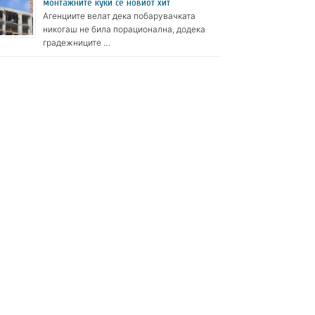
монтажните куќи се новиот хит
Агенциите велат дека побарувачката
никогаш не била порационална, додека
градежниците …