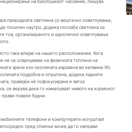
функционирање на биолошкиот часовник, пишува
ра природната светлина со вештачко осветлување,
иде посилен наутро, додека послаба светлина се
ти тоа, организираното и еднолично осветлување
лото.
исто така влијае на нашето расположение. Кога
ие не се осврнуваме на физичката топлина на
лината зрачи кон околината изразена во келвини (К).
околината поудобна и опуштена, додека ладните
ата, правејќи нè пофокусирани и затоа
ка, се верува дека го намалуваат нивото на хормонот
è прави повеќе будни.
а мобилните телефони и компјутерите испуштаат
 непосредно пред спиење може да го направи