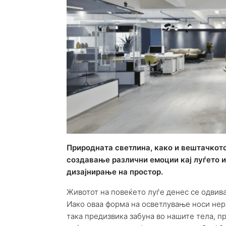
Природната светлина, како и вештачкот
создавање различни емоции кај луѓето и
дизајнирање на простор.
Животот на повеќето луѓе денес се одвива
Иако оваа форма на осветлување носи нер
така предизвика забуна во нашите тела, п