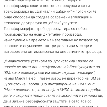
трансформира своите постоечки ресурси и ќе ги
трансформира во „дигитални фабрики” – погон кој ќе
биде способен да создава современи апликации и
ефикасно да управува со „облак“ услугите.
Трансформацијата треба да резултира со побрзо
производство на нови дигитални производи,
намалување на времето на излегување на пазарот од
сегашните осумнаесет на три до четири месеци и
истовремено оптимизирање на оперативните трошоци.
„
Финансиските установи во Југоисточна Европа се
повеќе се вртат кон платформите и ‘облак’ услугите на
IBM, како решенија кои им овозможуваат иновации
“,
изјави Мајкл Пејер, Главен извршен директор на IBM за
Југоисточна Европа. „
Со инсталирање на IBM Cloud
Private решението, компанијата КИБС ќе може подобро
да ги искористи предностите на мобилните технологии,
да ја зајакне безбедносната заштита, а сето тоа со
оптимален трошок што ќе овозможи одржлив раст на