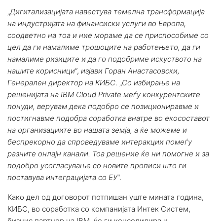
„
Дигитализацијата навестува темелна трансформација
на индустријата на финансиски услуги во Европа,
соодветно на тоа и ние мораме да се приспособиме со
цел да ги намалиме трошоците на работењето, да ги
намалиме ризиците и да го подобриме искуството на
нашите корисници
“,
изјави Горан Анастасовски,
Генерален директор на КИБС
. „
Со избирање на
решенијата на IBM Cloud Private меѓу конкурентските
понуди, верувам дека подобро се позициониравме и
постигнавме подобра соработка внатре во екосоставот
на организациите во нашата земја, а ќе можеме и
беспрекорно да спроведуваме интеракции помеѓу
разните онлајн канали. Тоа решение ќе ни помогне и за
подобро усогласување со новите прописи што ги
поставува интеграцијата со ЕУ
“.
Како дел од договорот потпишан уште мината година,
КИБС, во соработка со компанијата Интек Систем,
бизнис партнер на IBM, ќе ги консолидира и