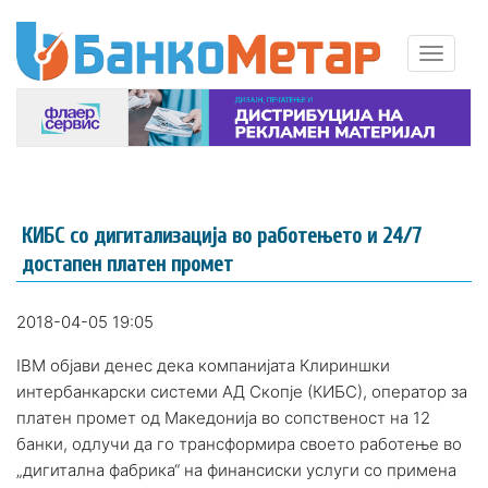
КИБС сo дигитализација во работењето и 24/7
достапен платен промет
2018-04-05 19:05
IBM објави денес дека компанијата Клириншки
интербанкарски системи АД Скопје (КИБС), оператор за
платен промет од Македонија во сопственост на 12
банки, одлучи да го трансформира своето работење во
„дигитална фабрика“ на финансиски услуги со примена