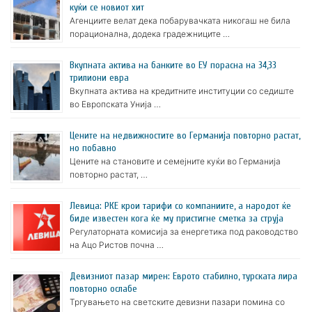
куќи се новиот хит
Агенциите велат дека побарувачката никогаш не била
порационална, додека градежниците …
Вкупната актива на банките во ЕУ порасна на 34,33
трилиони евра
Вкупната актива на кредитните институции со седиште
во Европската Унија …
Цените на недвижностите во Германија повторно растат,
но побавно
Цените на становите и семејните куќи во Германија
повторно растат, …
Левица: РКЕ крои тарифи со компаниите, а народот ќе
биде известен кога ќе му пристигне сметка за струја
Регулаторната комисија за енергетика под раководство
на Ацо Ристов почна …
Девизниот пазар мирен: Еврото стабилно, турската лира
повторно ослабе
Тргувањето на светските девизни пазари помина со