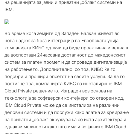
на решенијата за јавни и приватни „облак“ системи на
IBM.
Во време кога земјите од Западен Балкан живеат во
нова надеж за брза интеграција во Европската унија,
компанијата КИБС одлучи да биде проактивна и веднаш
да воспостави 24часовна достапност до македонскиот
систем за платен промет и да спроведе дигитализација
на работењето. Дополнително, со тоа, КИБС ќе го
подобри и прошири опсегот на своите услуги. За да го
постигне тоа, компанијата КИБС го инсталираше IBM
Cloud Private решението. Изграден врз основа на
технологија за софтверски контејнери со отворен код,
IBM Cloud Private може да се инсталира на различни
деловни системи и да послужи како алатка за креирање
на приватни „облак“ окружувања со иста архитектура и
еднакви можности како што има и во јавните IBM Cloud
окружувања.