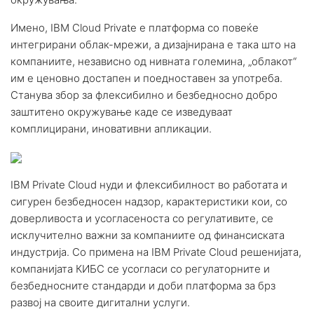
Имено, IBM Cloud Private е платформа со повеќе
интегрирани облак-мрежи, а дизајнирана е така што на
компаниите, независно од нивната големина, „облакот“
им е ценовно достапен и поедноставен за употреба.
Станува збор за флексибилно и безбедносно добро
заштитено окружување каде се изведуваат
комплицирани, иновативни апликации.
IBM Private Cloud нуди и флексибилност во работата и
сигурен безбедносен надзор, карактеристики кои, со
доверливоста и усогласеноста со регулативите, се
исклучително важни за компаниите од финансиската
индустрија. Со примена на IBM Private Cloud решенијата,
компанијата КИБС се усогласи со регулаторните и
безбедносните стандарди и доби платформа за брз
развој на своите дигитални услуги.