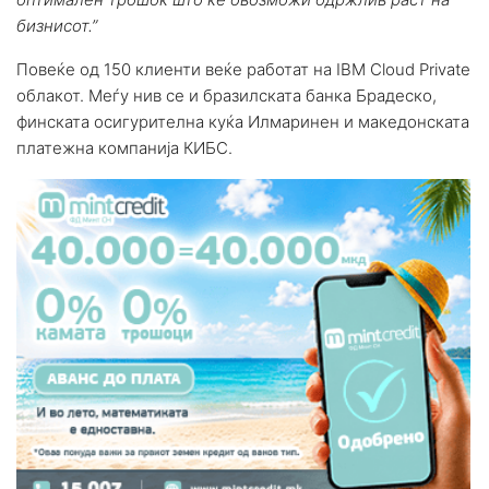
бизнисот.”
Повеќе од 150 клиенти веќе работат на IBM Cloud Private
облакот. Меѓу нив се и бразилската банка Брадеско,
финската осигурителна куќа Илмаринен и македонската
платежна компанија КИБС.