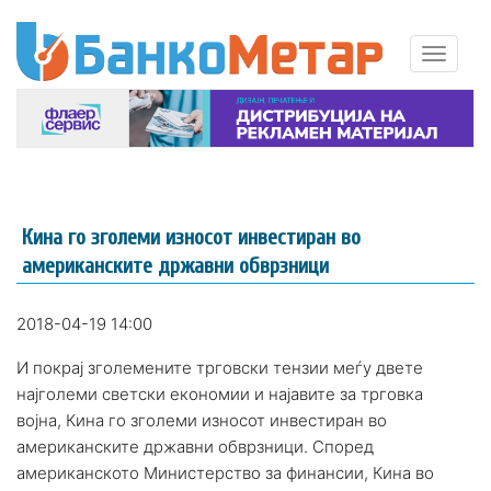
Кина го зголеми износот инвестиран во
американските државни обврзници
2018-04-19 14:00
И покрај зголемените трговски тензии меѓу двете
најголеми светски економии и најавите за трговка
војна, Кина го зголеми износот инвестиран во
американските државни обврзници. Според
американското Министерство за финансии, Кина во