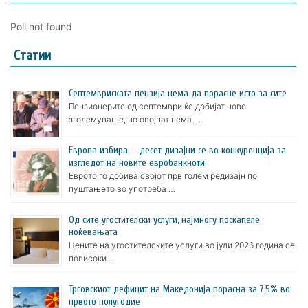
Poll not found
Статии
Септемвриската пензија нема да порасне исто за сите
Пензионерите од септември ќе добијат ново
зголемување, но овојпат нема …
Европа избира — десет дизајни се во конкуренција за
изгледот на новите евробанкноти
Еврото го добива својот прв голем редизајн по
пуштањето во употреба …
Oд сите угостителски услуги, најмногу поскапеле
ноќевањата
Цените на угостителските услуги во јули 2026 година се
повисоки …
Трговскиот дефицит на Македонија порасна за 7,5% во
првото полугодие