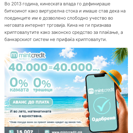
Во 2013 година, кинеската влада го дефинираше
биткоинот како виртурелна стока и имаше став дека на
поединците им е дозволено слободно учество во
неговата интернет трговија. Кина не ги признава
криптовалутите како законско средство за плаќање, а
банкарскиот систем не прифаќа криптовалути.