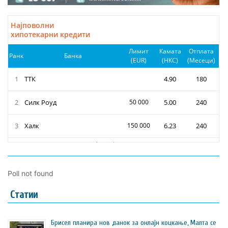
Poll not found
Статии
Брисел планира нов данок за онлајн коцкање, Малта се