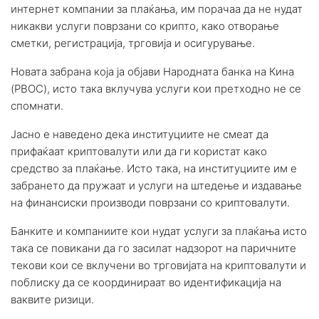
интернет компании за плаќања, им порачаа да не нудат
никакви услуги поврзани со крипто, како отворање
сметки, регистрација, трговија и осигурување.
Новата забрана која ја објави Народната банка на Кина
(PBOC), исто така вклучува услуги кои претходно не се
спомнати.
Јасно е наведено дека институциите не смеат да
прифаќаат криптовалути или да ги користат како
средство за плаќање. Исто така, на институциите им е
забрането да пружаат и услуги на штедење и издавање
на финансиски производи поврзани со криптовалути.
Банките и компаниите кои нудат услуги за плаќања исто
така се повикани да го засилат надзорот на паричните
текови кои се вклучени во трговијата на криптовалути и
поблиску да се координираат во идентификација на
ваквите ризици.