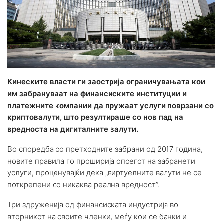
Кинеските власти ги заострија ограничувањата кои
им забрануваат на финансиските институции и
платежните компании да пружаат услуги поврзани со
криптовалути, што резултираше со нов пад на
вредноста на дигиталните валути.
Во споредба со претходните забрани од 2017 година,
новите правила го проширија опсегот на забранети
услуги, проценувајќи дека „виртуелните валути не се
поткрепени со никаква реална вредност”.
Три здруженија од финансиската индустрија во
вторникот на своите членки, меѓу кои се банки и