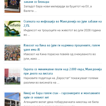
закани со блокада
Западот бара нови милијарди за буџетот на ЕУ, а
Валета …
Стапката на инфлација во Македонија во јули забави на
2,3%
Индексот на трошоците на животот во јули 2026 година
во …
Извозот на Кина во јули ги надмина проценките, голем
удел има AI
Извозот на Кина порасна повеќе од очекуваното во
јули, иако …
Европа со минимални плати над 2.000 евра, Македонија
при дното на листата
Најновите податоци на „Евростат“ покажуваат големи
разлики во висината на …
Никој не бара голем стан – гарсониерите и монтажните
куќи се новиот хит
Агенциите велат дека побарувачката никогаш не била