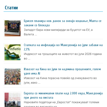
Статии
Брисел планира нов данок за онлајн коцкање, Малта се
закани со блокада
Западот бара нови милијарди за буџетот на ЕУ, а
Валета …
Стапката на инфлација во Македонија во јули забави на
2,3%
Индексот на трошоците на животот во јули 2026 година
во …
Извозот на Кина во јули ги надмина проценките, голем
удел има AI
Извозот на Кина порасна повеќе од очекуваното во
јули, иако …
Европа со минимални плати над 2.000 евра, Македонија
при дното на листата
Најновите податоци на „Евростат“ покажуваат големи
разлики во висината на …