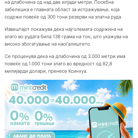
на длабочина од над две илјади метри. Посебна
забелешка е главната област за истражување, која
содржи повеќе од 300 тони резерви на златна руда.
Извештајот покажува дека најголемата содржина на
злато во рудата била 138 грама на тон, што укажува на
високо збогатување на наоѓалиштето.
Се проценува дека на длабочина од 3.000 метри има
повеќе од 1.000 тони злато во вредност од 82,8
милијарди долари, пренесе Ксинхуа.