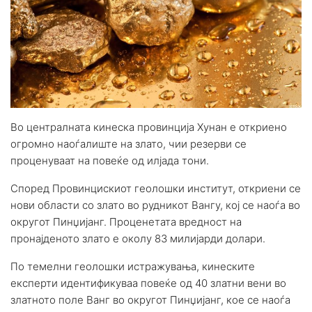
Во централната кинеска провинција Хунан е откриено
огромно наоѓалиште на злато, чии резерви се
проценуваат на повеќе од илјада тони.
Според Провинцискиот геолошки институт, откриени се
нови области со злато во рудникот Вангу, кој се наоѓа во
округот Пинџијанг. Проценетата вредност на
пронајденото злато е околу 83 милијарди долари.
По темелни геолошки истражувања, кинеските
експерти идентификуваа повеќе од 40 златни вени во
златното поле Ванг во округот Пинџијанг, кое се наоѓа