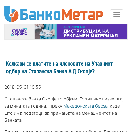
Колкави се платите на членовите на Упавниот
одбор на Стопанска Банка А.Д Скопје?
2018-05-31 10:55
Стопанска банка Скопје го објави Годишниот извештај
за минатата година, преку
Македонската берза
, каде
што има податоци за примањата на менаџментот на
Банката.
Па така, на членовите на Управниот одбор на Банката во