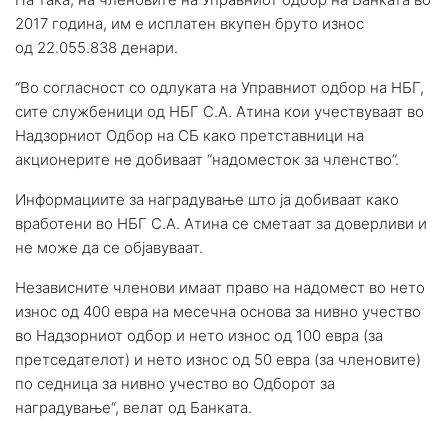
2017 година, им е исплатен вкупен бруто износ
од 22.055.838 денари.
“Во согласност со одлуката на Управниот одбор на НБГ,
сите службеници од НБГ С.А. Атина кои учествуваат во
Надзорниот Одбор на СБ како претставници на
акционерите не добиваат “надоместок за членство”.
Информациите за наградување што ја добиваат како
вработени во НБГ С.А. Атина се сметаат за доверливи и
не може да се објавуваат.
Независните членови имаат право на надомест во нето
износ од 400 евра на месечна основа за нивно учество
во Надзорниот одбор и нето износ од 100 евра (за
претседателот) и нето износ од 50 евра (за членовите)
по седница за нивно учество во Одборот за
наградување“, велат од Банката.