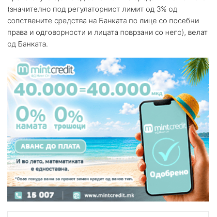
(значително под регулаторниот лимит од 3% од
сопствените средства на Банката по лице со посебни
права и одговорности и лицата поврзани со него), велат
од Банката.