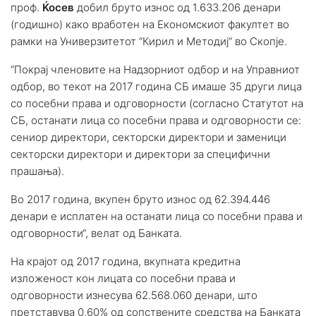
проф.
Ќосев
добил бруто износ од 1.633.206 денари
(годишно) како вработен на Економскиот факултет во
рамки на Универзитетот “Кирил и Методиј” во Скопје.
“Покрај членовите на Надзорниот одбор и на Управниот
одбор, во текот на 2017 година СБ имаше 35 други лица
со посебни права и одговорности (согласно Статутот на
СБ, останати лица со посебни права и одговорности се:
сениор директори, секторски директори и заменици
секторски директори и директори за специфични
прашања).
Во 2017 година, вкупен бруто износ од 62.394.446
денари е исплатен на останати лица со посебни права и
одговорности“, велат од Банката.
На крајот од 2017 година, вкупната кредитна
изложеност кон лицата со посебни права и
одговорности изнесува 62.568.060 денари, што
претставува 0,60% од сопствените средства на Банката