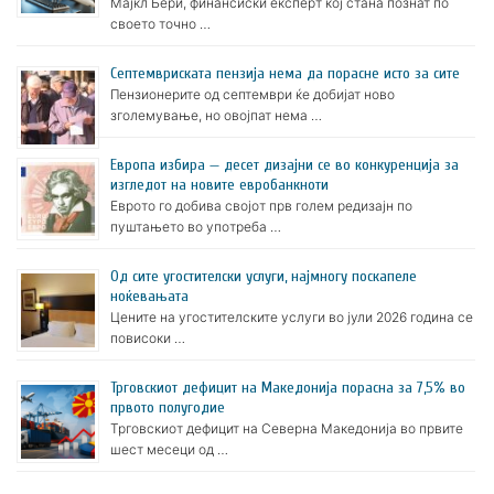
Мајкл Бери, финансиски експерт кој стана познат по
своето точно …
Септемвриската пензија нема да порасне исто за сите
Пензионерите од септември ќе добијат ново
зголемување, но овојпат нема …
Европа избира — десет дизајни се во конкуренција за
изгледот на новите евробанкноти
Еврото го добива својот прв голем редизајн по
пуштањето во употреба …
Oд сите угостителски услуги, најмногу поскапеле
ноќевањата
Цените на угостителските услуги во јули 2026 година се
повисоки …
Трговскиот дефицит на Македонија порасна за 7,5% во
првото полугодие
Трговскиот дефицит на Северна Македонија во првите
шест месеци од …