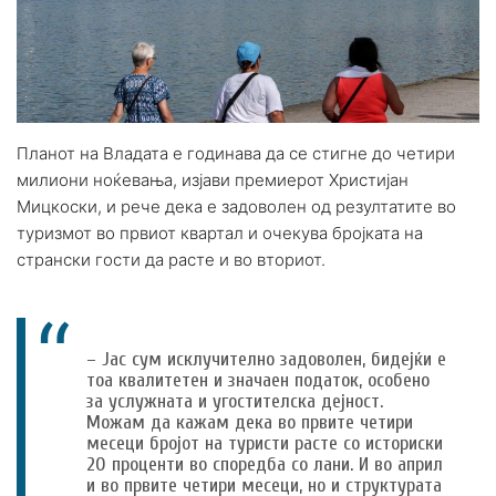
Планот на Владата е годинава да се стигне до четири
милиони ноќевања, изјави премиерот Христијан
Мицкоски, и рече дека е задоволен од резултатите во
туризмот во првиот квартал и очекува бројката на
странски гости да расте и во вториот.
– Јас сум исклучително задоволен, бидејќи е
тоа квалитетен и значаен податок, особено
за услужната и угостителска дејност.
Можам да кажам дека во првите четири
месеци бројот на туристи расте со историски
20 проценти во споредба со лани. И во април
и во првите четири месеци, но и структурата