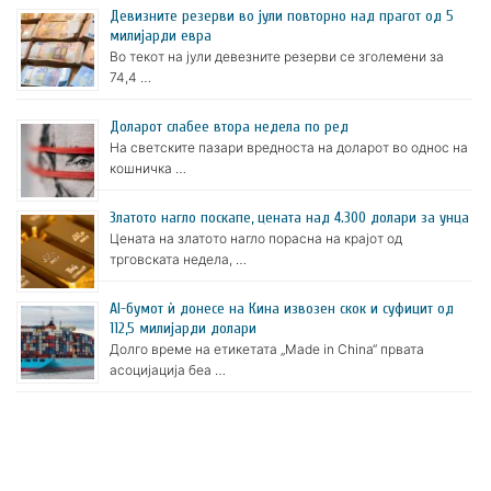
Девизните резерви во јули повторно над прагот од 5
милијарди евра
Во текот на јули девезните резерви се зголемени за
74,4 …
Доларот слабее втора недела по ред
На светските пазари вредноста на доларот во однос на
кошничка …
Златото нагло поскапе, цената над 4.300 долари за унца
Цената на златото нагло порасна на крајот од
трговската недела, …
AI-бумот ѝ донесе на Кина извозен скок и суфицит од
112,5 милијарди долари
Долго време на етикетата „Made in China“ првата
асоцијација беа …