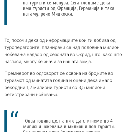
на туристи се менува. Сега гледаме дека
има туристи од Франција, Германија и така
натаму, рече Мицкоски.
Тој посочи дека од информациите кои ги добива од
туроператорите, планирани се над половина милион
ноќевања надвор од сезоната во Охрид, што, како што
нагласи, многу ќе значи за нашата земја.
Премиерот во одговорот се осврна на бројките во
туризмот од минатата година и оцени дека имало
рекордни 1,2 милиони туристи со 3,5 милиони
регистрирани ноќевања.
-Оваа година целта ни е да стигнеме до 4
милиони ноќевања и милион и пол туристи.