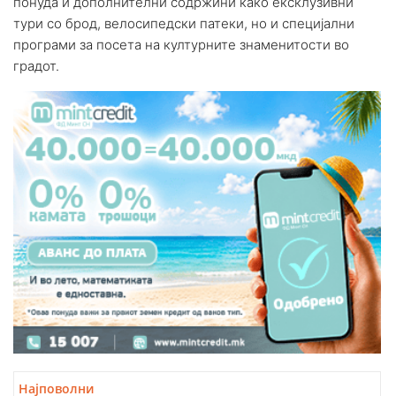
понуда и дополнителни содржини како ексклузивни
тури со брод, велосипедски патеки, но и специјални
програми за посета на културните знаменитости во
градот.