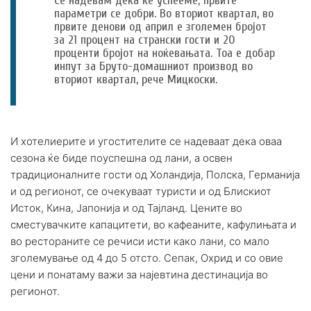
Се надевам дека ќе успееме, првите
параметри се добри. Во вториот квартал, во
првите денови од април е зголемен бројот
за 21 процент на странски гости и 20
проценти бројот на ноќевањата. Тоа е добар
инпут за Бруто-домашниот производ во
вториот квартал, рече Мицкоски.
И хотелиерите и угостителите се надеваат дека оваа
сезона ќе биде поуспешна од лани, а освен
традиционалните гости од Холандија, Полска, Германија
и од регионот, се очекуваат туристи и од Блискиот
Исток, Кина, Јапонија и од Тајланд. Цените во
сместувачките капацитети, во кафеаните, кафулињата и
во рестораните се речиси исти како лани, со мало
зголемување од 4 до 5 отсто. Сепак, Охрид и со овие
цени и понатаму важи за најевтина дестинација во
регионот.