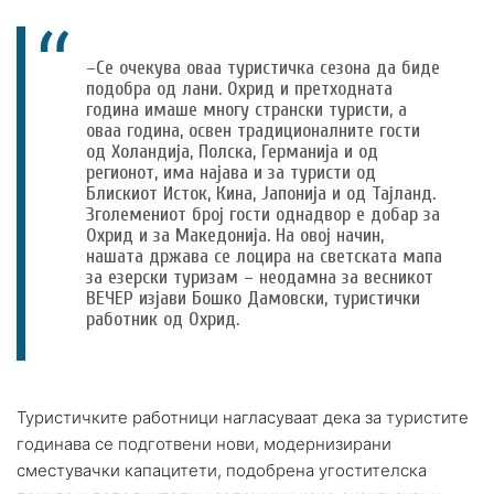
–Се очекува оваа туристичка сезона да биде
подобра од лани. Охрид и претходната
година имаше многу странски туристи, а
оваа година, освен традиционалните гости
од Холандија, Полска, Германија и од
регионот, има најава и за туристи од
Блискиот Исток, Кина, Јапонија и од Тајланд.
Зголемениот број гости однадвор е добар за
Охрид и за Македонија. На овој начин,
нашата држава се лоцира на светската мапа
за езерски туризам – неодамна за весникот
ВЕЧЕР изјави Бошко Дамовски, туристички
работник од Охрид.
Туристичките работници нагласуваат дека за туристите
годинава се подготвени нови, модернизирани
сместувачки капацитети, подобрена угостителска