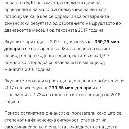
пораст на БДП во земјата, зголемени цени на
производите на мало и зголемување на личната
потрошувачка, а кое се одрази и врз остварените
финансиски резултати од работењето на Друштвото во
дванаесетте месеци од тековната 2017 година.
Вкупните приходи за 2017 год. изнесуваат
359,29 мил.
денари
и се остварени со 98% во однос на истиот
период од претходната година, истите се за 1,91%
помали во споредба со дванаесетте месеци од
минатата 2016 година.
Вкупните трошоци и расходи од редовното работење во
2017 год. изнесуваат
239,55 мил. денари
и се
зголемени за 1,73% во однос на истиот период од 2016
година.
Притоа останатите финансиски показатели како што се
степенот на финансиска сигурност, степенот на
самофинансирање и општата ликвидност се на доста