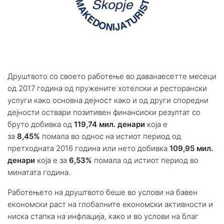
Друштвото со своето работење во даванаесетте месеци
од 2017 година од пружените хотелски и ресторански
услуги како основна дејност како и од други споредни
дејности оствари позитивен финансиски резултат со
бруто добивка од
119,74 мил. денари
која е
за
8,45%
помала во однос на истиот период од
претходната 2016 година или нето добивка
109,95 мил.
денари
која е за
6,53%
помала од истиот период во
минатата година.
Работењето на друштвото беше во услови на бавен
економски раст на глобалните економски активности и
ниска стапка на инфлација, како и во услови на благ