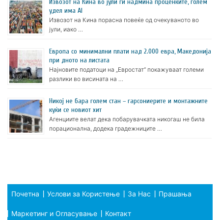
Извозот на Кина во јули ги надмина проценките, голем
удел има AI
Извозот на Кина порасна повеќе од очекуваното во
јули, иако …
Европа со минимални плати над 2.000 евра, Македонија
при дното на листата
Најновите податоци на „Евростат“ покажуваат големи
разлики во висината на …
Никој не бара голем стан – гарсониерите и монтажните
куќи се новиот хит
Агенциите велат дека побарувачката никогаш не била
порационална, додека градежниците …
Почетна
Услови за Користење
За Нас
Прашања
Маркетинг и Огласување
Контакт