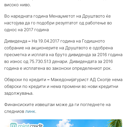
високо ниво.
Во наредната година Менаџметот на Друштвото ќе
настојува да го подобри резултатот од работење во
однос на 2017 година
Дивиденда
–
На 19.04.2017 година на Годишното
собрание на акционерите на Друштвото е одобрена
пресметка и исплата на бруто дивиденда за 2016 година
во износ од 75.730.513 денари. Дивидендата за 2016
година е исплатена во законски определениот рок.
Обврски по кредити
–
Македонијатурист АД Скопје нема
обврски по кредити и нема промени во нови кредитни
задолжувања.
Финансиските извештаи може да ги погледнете на
следниов
линк
.