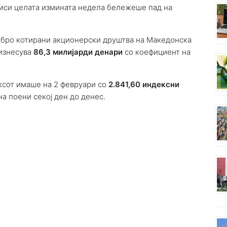
ечиси целата измината недела бележеше пад на
добро котирани акционерски друштва на Македонска
изнесува
86,3 милијарди денари
со коефициент на
ксот имаше на 2 февруари со
2.841,60 индексни
на поени секој ден до денес.