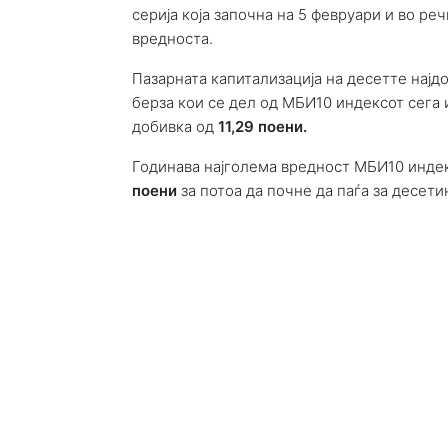
серија која започна на 5 февруари и во р
вредноста.
Пазарната капитализација на десетте нај
берза кои се дел од МБИ10 индексот сега 
добивка од
11,29 поени.
Годинава најголема вредност МБИ10 инде
поени
за потоа да почне да паѓа за десети