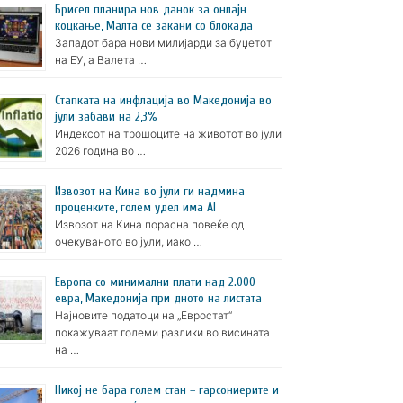
Брисел планира нов данок за онлајн
коцкање, Малта се закани со блокада
Западот бара нови милијарди за буџетот
на ЕУ, а Валета …
Стапката на инфлација во Македонија во
јули забави на 2,3%
Индексот на трошоците на животот во јули
2026 година во …
Извозот на Кина во јули ги надмина
проценките, голем удел има AI
Извозот на Кина порасна повеќе од
очекуваното во јули, иако …
Европа со минимални плати над 2.000
евра, Македонија при дното на листата
Најновите податоци на „Евростат“
покажуваат големи разлики во висината
на …
Никој не бара голем стан – гарсониерите и