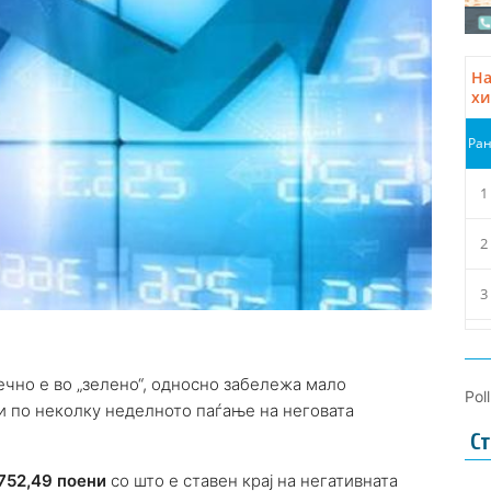
чно е во „зелено“, односно забележа мало
Pol
чи по неколку неделното паѓање на неговата
Ст
752,49 поени
со што е ставен крај на негативната