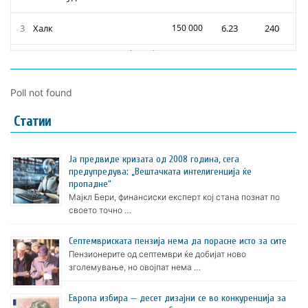
Poll not found
Статии
Ја предвиде кризата од 2008 година, сега
предупредува: „Вештачката интелигенција ќе
пропадне“
Мајкл Бери, финансиски експерт кој стана познат по
своето точно …
Септемвриската пензија нема да порасне исто за сите
Пензионерите од септември ќе добијат ново
зголемување, но овојпат нема …
Европа избира — десет дизајни се во конкуренција за