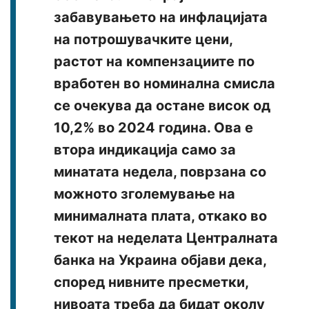
забавувањето на инфлацијата
на потрошувачките цени,
растот на компензациите по
вработен во номинална смисла
се очекува да остане висок од
10,2% во 2024 година. Ова е
втора индикација само за
минатата недела, поврзана со
можното зголемување на
минималната плата, откако во
текот на неделата Централната
банка на Украина објави дека,
според нивните пресметки,
нивоата треба да бидат околу