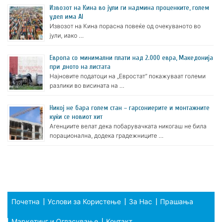
Извозот на Кина во јули ги надмина проценките, голем
удел има AI
Извозот на Кина порасна повеќе од очекуваното во
јули, иако …
Европа со минимални плати над 2.000 евра, Македонија
при дното на листата
Најновите податоци на „Евростат“ покажуваат големи
разлики во висината на …
Никој не бара голем стан – гарсониерите и монтажните
куќи се новиот хит
Агенциите велат дека побарувачката никогаш не била
порационална, додека градежниците …
Почетна
Услови за Користење
За Нас
Прашања
Маркетинг и Огласување
Контакт